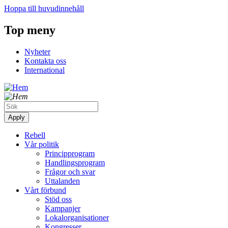
Hoppa till huvudinnehåll
Top meny
Nyheter
Kontakta oss
International
Rebell
Vår politik
Principprogram
Handlingsprogram
Frågor och svar
Uttalanden
Vårt förbund
Stöd oss
Kampanjer
Lokalorganisationer
Kongresser