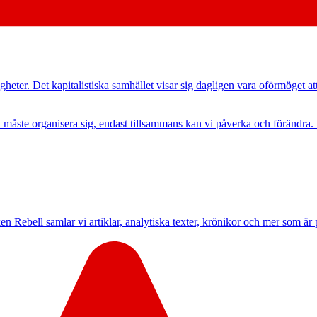
heter. Det kapitalistiska samhället visar sig dagligen vara oförmöget at
t måste organisera sig, endast tillsammans kan vi påverka och förändra
n Rebell samlar vi artiklar, analytiska texter, krönikor och mer som