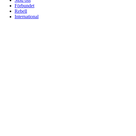
Stöd oss
Sidfot
Förbundet
Rebell
International