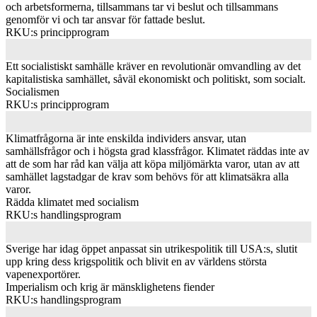
och arbetsformerna, tillsammans tar vi beslut och tillsammans
genomför vi och tar ansvar för fattade beslut.
RKU:s principprogram
Ett socialistiskt samhälle kräver en revolutionär omvandling av det
kapitalistiska samhället, såväl ekonomiskt och politiskt, som socialt.
Socialismen
RKU:s principprogram
Klimatfrågorna är inte enskilda individers ansvar, utan
samhällsfrågor och i högsta grad klassfrågor. Klimatet räddas inte av
att de som har råd kan välja att köpa miljömärkta varor, utan av att
samhället lagstadgar de krav som behövs för att klimatsäkra alla
varor.
Rädda klimatet med socialism
RKU:s handlingsprogram
Sverige har idag öppet anpassat sin utrikespolitik till USA:s, slutit
upp kring dess krigspolitik och blivit en av världens största
vapenexportörer.
Imperialism och krig är mänsklighetens fiender
RKU:s handlingsprogram