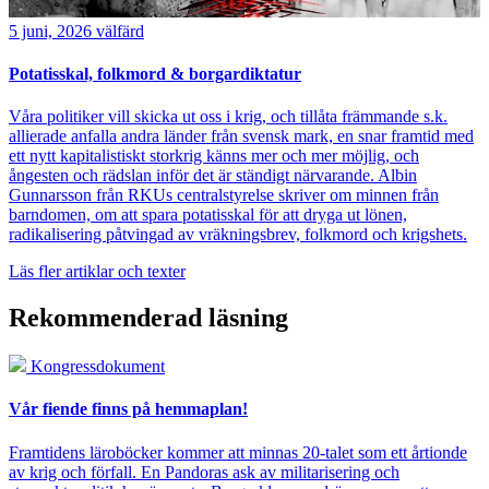
5 juni, 2026
välfärd
Potatisskal, folkmord & borgardiktatur
Våra politiker vill skicka ut oss i krig, och tillåta främmande s.k.
allierade anfalla andra länder från svensk mark, en snar framtid med
ett nytt kapitalistiskt storkrig känns mer och mer möjlig, och
ångesten och rädslan inför det är ständigt närvarande. Albin
Gunnarsson från RKUs centralstyrelse skriver om minnen från
barndomen, om att spara potatisskal för att dryga ut lönen,
radikalisering påtvingad av vräkningsbrev, folkmord och krigshets.
Läs fler artiklar och texter
Rekommenderad läsning
Kongressdokument
Vår fiende finns på hemmaplan!
Framtidens läroböcker kommer att minnas 20-talet som ett årtionde
av krig och förfall. En Pandoras ask av militarisering och