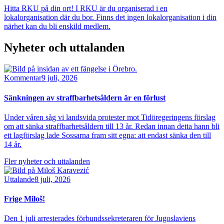
Hitta RKU på din ort! I RKU är du organiserad i en
lokalorganisation där du bor. Finns det ingen lokalorganisation i din
närhet kan du bli enskild medlem.
Nyheter och uttalanden
Bild
Kommentar
9 juli, 2026
Sänkningen av straffbarhetsåldern är en förlust
Under våren såg vi landsvida protester mot Tidöregeringens förslag
om att sänka straffbarhetsåldern till 13 år. Redan innan detta hann bli
ett lagförslag lade Sossarna fram sitt egna: att endast sänka den till
14 år.
Fler nyheter och uttalanden
Bild
Uttalande
8 juli, 2026
Frige Miloš!
Den 1 juli arresterades förbundssekreteraren för Jugoslaviens