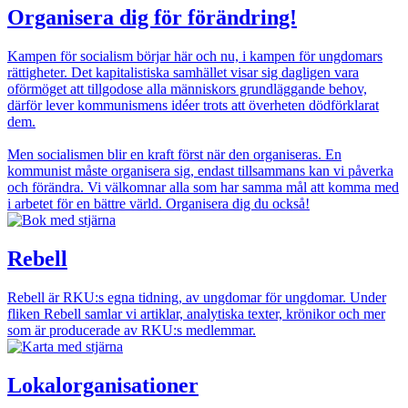
Organisera dig för förändring!
Kampen för socialism börjar här och nu, i kampen för ungdomars
rättigheter. Det kapitalistiska samhället visar sig dagligen vara
oförmöget att tillgodose alla människors grundläggande behov,
därför lever kommunismens idéer trots att överheten dödförklarat
dem.
Men socialismen blir en kraft först när den organiseras. En
kommunist måste organisera sig, endast tillsammans kan vi påverka
och förändra. Vi välkomnar alla som har samma mål att komma med
i arbetet för en bättre värld. Organisera dig du också!
Bild
Rebell
Rebell är RKU:s egna tidning, av ungdomar för ungdomar. Under
fliken Rebell samlar vi artiklar, analytiska texter, krönikor och mer
som är producerade av RKU:s medlemmar.
Bild
Lokalorganisationer