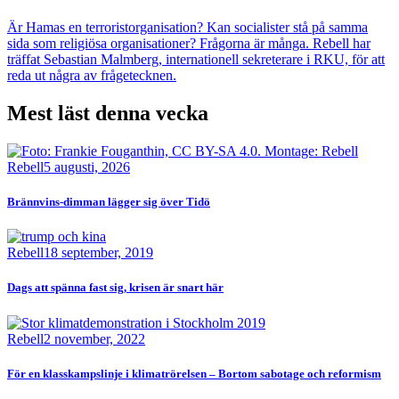
Är Hamas en terroristorganisation? Kan socialister stå på samma
sida som religiösa organisationer? Frågorna är många. Rebell har
träffat Sebastian Malmberg, internationell sekreterare i RKU, för att
reda ut några av frågetecknen.
Mest läst denna vecka
Bild
Rebell
5 augusti, 2026
Brännvins-dimman lägger sig över Tidö
Bild
Rebell
18 september, 2019
Dags att spänna fast sig, krisen är snart här
Bild
Rebell
2 november, 2022
För en klasskampslinje i klimatrörelsen – Bortom sabotage och reformism