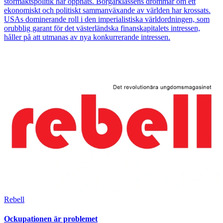
stormaktspolitik har öppnats. Borgarklassens drömmar om ett
ekonomiskt och politiskt sammanväxande av världen har krossats.
USAs dominerande roll i den imperialistiska världordningen, som
orubblig garant för det västerländska finanskapitalets intressen,
håller på att utmanas av nya konkurrerande intressen.
Bild
Rebell
Ockupationen är problemet