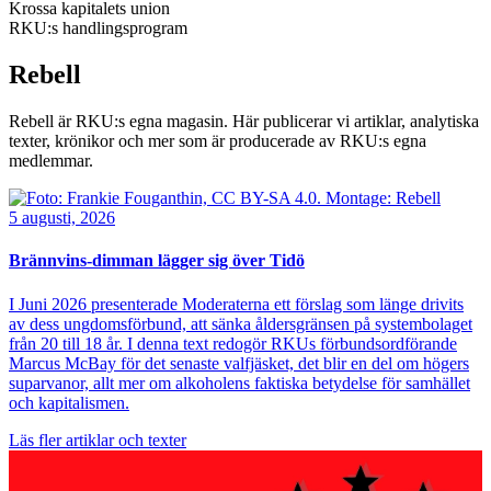
Krossa kapitalets union
RKU:s handlingsprogram
Rebell
Rebell är RKU:s egna magasin. Här publicerar vi artiklar, analytiska
texter, krönikor och mer som är producerade av RKU:s egna
medlemmar.
Bild
5 augusti, 2026
Brännvins-dimman lägger sig över Tidö
I Juni 2026 presenterade Moderaterna ett förslag som länge drivits
av dess ungdomsförbund, att sänka åldersgränsen på systembolaget
från 20 till 18 år. I denna text redogör RKUs förbundsordförande
Marcus McBay för det senaste valfjäsket, det blir en del om högers
suparvanor, allt mer om alkoholens faktiska betydelse för samhället
och kapitalismen.
Läs fler artiklar och texter
Bild