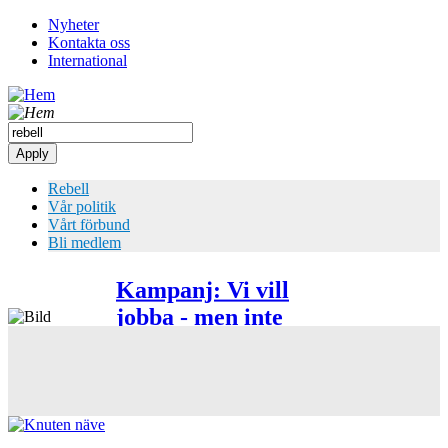
Hoppa
Nyheter
till
Kontakta oss
Top
huvudinnehåll
International
meny
Rebell
Vår politik
Vårt förbund
Bli medlem
Kampanj: Vi vill
jobba - men inte
Bild
under skitvillkor!
Bild