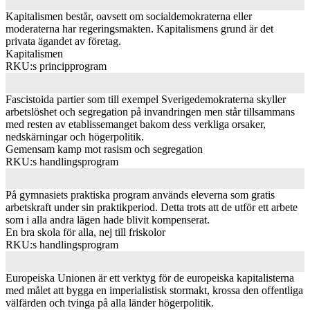
Kapitalismen består, oavsett om socialdemokraterna eller
moderaterna har regeringsmakten. Kapitalismens grund är det
privata ägandet av företag.
Kapitalismen
RKU:s principprogram
Fascistoida partier som till exempel Sverigedemokraterna skyller
arbetslöshet och segregation på invandringen men står tillsammans
med resten av etablissemanget bakom dess verkliga orsaker,
nedskärningar och högerpolitik.
Gemensam kamp mot rasism och segregation
RKU:s handlingsprogram
På gymnasiets praktiska program används eleverna som gratis
arbetskraft under sin praktikperiod. Detta trots att de utför ett arbete
som i alla andra lägen hade blivit kompenserat.
En bra skola för alla, nej till friskolor
RKU:s handlingsprogram
Europeiska Unionen är ett verktyg för de europeiska kapitalisterna
med målet att bygga en imperialistisk stormakt, krossa den offentliga
välfärden och tvinga på alla länder högerpolitik.