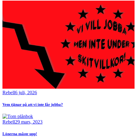
Bild
Rebell
6 juli, 2026
Vem tjänar på att vi inte får jobba?
Bild
Rebell
29 mars, 2023
Lönerna måste upp!