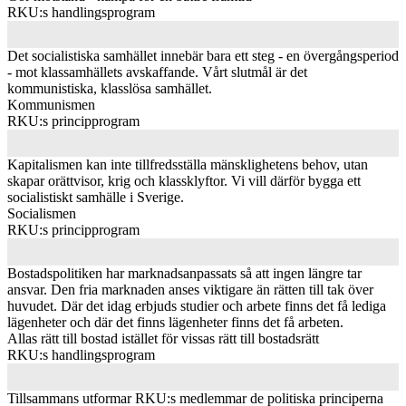
RKU:s handlingsprogram
Det socialistiska samhället innebär bara ett steg - en övergångsperiod
- mot klassamhällets avskaffande. Vårt slutmål är det
kommunistiska, klasslösa samhället.
Kommunismen
RKU:s principprogram
Kapitalismen kan inte tillfredsställa mänsklighetens behov, utan
skapar orättvisor, krig och klassklyftor. Vi vill därför bygga ett
socialistiskt samhälle i Sverige.
Socialismen
RKU:s principprogram
Bostadspolitiken har marknadsanpassats så att ingen längre tar
ansvar. Den fria marknaden anses viktigare än rätten till tak över
huvudet. Där det idag erbjuds studier och arbete finns det få lediga
lägenheter och där det finns lägenheter finns det få arbeten.
Allas rätt till bostad istället för vissas rätt till bostadsrätt
RKU:s handlingsprogram
Tillsammans utformar RKU:s medlemmar de politiska principerna