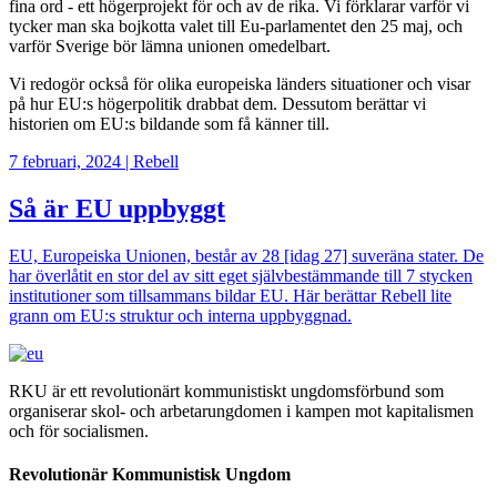
fina ord - ett högerprojekt för och av de rika. Vi förklarar varför vi
tycker man ska bojkotta valet till Eu-parlamentet den 25 maj, och
varför Sverige bör lämna unionen omedelbart.
Vi redogör också för olika europeiska länders situationer och visar
på hur EU:s högerpolitik drabbat dem. Dessutom berättar vi
historien om EU:s bildande som få känner till.
7 februari, 2024
|
Rebell
Så är EU uppbyggt
EU, Europeiska Unionen, består av 28 [idag 27] suveräna stater. De
har överlåtit en stor del av sitt eget självbestämmande till 7 stycken
institutioner som tillsammans bildar EU. Här berättar Rebell lite
grann om EU:s struktur och interna uppbyggnad.
Bild
RKU är ett revolutionärt kommunistiskt ungdomsförbund som
organiserar skol- och arbetarungdomen i kampen mot kapitalismen
och för socialismen.
Revolutionär Kommunistisk Ungdom