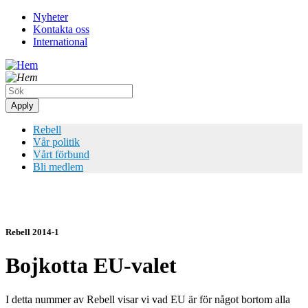
Hoppa
Nyheter
till
Kontakta oss
Top
huvudinnehåll
International
meny
Rebell
Vår politik
Vårt förbund
Bli medlem
Rebell 2014-1
Bojkotta EU-valet
I detta nummer av Rebell visar vi vad EU är för något bortom alla