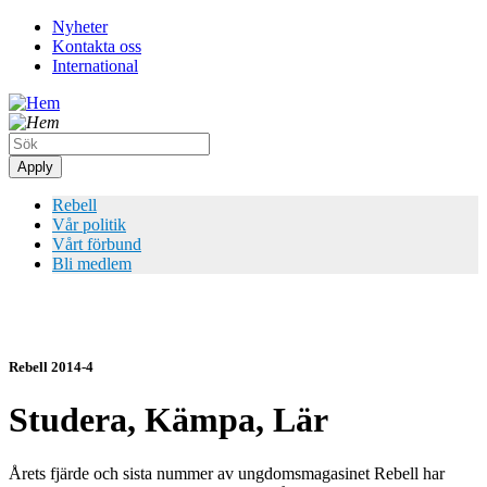
Hoppa
Nyheter
till
Kontakta oss
Top
huvudinnehåll
International
meny
Rebell
Vår politik
Vårt förbund
Bli medlem
Rebell 2014-4
Studera, Kämpa, Lär
Årets fjärde och sista nummer av ungdomsmagasinet Rebell har