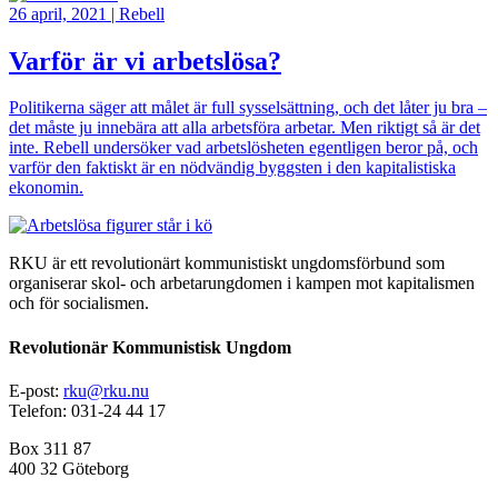
26 april, 2021
|
Rebell
Varför är vi arbetslösa?
Politikerna säger att målet är full sysselsättning, och det låter ju bra –
det måste ju innebära att alla arbetsföra arbetar. Men riktigt så är det
inte. Rebell undersöker vad arbetslösheten egentligen beror på, och
varför den faktiskt är en nödvändig byggsten i den kapitalistiska
ekonomin.
Bild
RKU är ett revolutionärt kommunistiskt ungdomsförbund som
organiserar skol- och arbetarungdomen i kampen mot kapitalismen
och för socialismen.
Revolutionär Kommunistisk Ungdom
E-post:
rku@rku.nu
Telefon: 031-24 44 17
Box 311 87
400 32 Göteborg