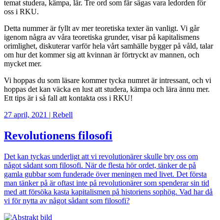
temat studera, kämpa, lär. Tre ord som får sägas vara ledorden för
oss i RKU.
Detta nummer är fyllt av mer teoretiska texter än vanligt. Vi går
igenom några av våra teoretiska grunder, visar på kapitalismens
orimlighet, diskuterar varför hela vårt samhälle bygger på våld, talar
om hur det kommer sig att kvinnan är förtryckt av mannen, och
mycket mer.
Vi hoppas du som läsare kommer tycka numret är intressant, och vi
hoppas det kan väcka en lust att studera, kämpa och lära ännu mer.
Ett tips är i så fall att kontakta oss i RKU!
27 april, 2021
|
Rebell
Revolutionens filosofi
Det kan tyckas underligt att vi revolutionärer skulle bry oss om
något sådant som filosofi. När de flesta hör ordet, tänker de på
gamla gubbar som funderade över meningen med livet. Det första
man tänker på är oftast inte på revolutionärer som spenderar sin tid
med att försöka kasta kapitalismen på historiens sophög. Vad har då
vi för nytta av något sådant som filosofi?
Bild