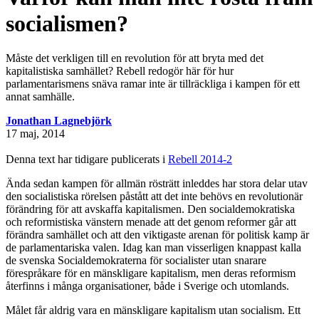
socialismen?
Måste det verkligen till en revolution för att bryta med det
kapitalistiska samhället? Rebell redogör här för hur
parlamentarismens snäva ramar inte är tillräckliga i kampen för ett
annat samhälle.
Jonathan Lagnebjörk
17 maj, 2014
Denna text har tidigare publicerats i
Rebell 2014-2
Ända sedan kampen för allmän rösträtt inleddes har stora delar utav
den socialistiska rörelsen påstått att det inte behövs en revolutionär
förändring för att avskaffa kapitalismen. Den socialdemokratiska
och reformistiska vänstern menade att det genom reformer går att
förändra samhället och att den viktigaste arenan för politisk kamp är
de parlamentariska valen. Idag kan man visserligen knappast kalla
de svenska Socialdemokraterna för socialister utan snarare
förespråkare för en mänskligare kapitalism, men deras reformism
återfinns i många organisationer, både i Sverige och utomlands.
Målet får aldrig vara en mänskligare kapitalism utan socialism. Ett