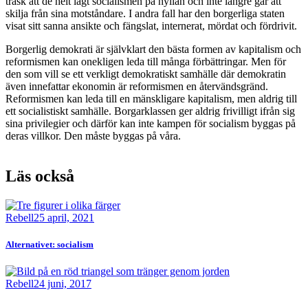
träsk att de helt lagt socialismen på hyllan och inte längre går att
skilja från sina motståndare. I andra fall har den borgerliga staten
visat sitt sanna ansikte och fängslat, internerat, mördat och fördrivit.
Borgerlig demokrati är självklart den bästa formen av kapitalism och
reformismen kan onekligen leda till många förbättringar. Men för
den som vill se ett verkligt demokratiskt samhälle där demokratin
även innefattar ekonomin är reformismen en återvändsgränd.
Reformismen kan leda till en mänskligare kapitalism, men aldrig till
ett socialistiskt samhälle. Borgarklassen ger aldrig frivilligt ifrån sig
sina privilegier och därför kan inte kampen för socialism byggas på
deras villkor. Den måste byggas på våra.
Läs också
Bild
Rebell
25 april, 2021
Alternativet: socialism
Bild
Rebell
24 juni, 2017