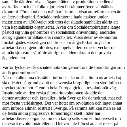
samhälle där den privata äganderätten av produktionsmedlen är
avskaffade och där folkmajoriteten bestämmer över samhällets
ekonomi. För att nå detta mål har historien visat att reformismen är
en återvändsgränd. Socialdemokraterna hade makten under
majoriteten av 1900-talet och trots det slutade samhället aldrig att
vara kapitalistiskt organiserat. Även om Socialdemokraterna länge
påstod sig vilja genomföra en socialistisk omvandling, ändrades
aldrig ägandeförhållandena i samhället. Vissa delar av ekonomin
förstatligades visserligen och trots att många förbättringar för
arbetarklassen genomfördes, exempelvis fler semesterveckor och
allmän sjukvård, så rörde aldrig socialdemokratin den privata
äganderätten.
Varför lyckades då socialdemokratin genomföra de förändringar som
ändå genomfördes?
När den allmänna rösträtten infördes liksom åtta timmars arbetsdag
skedde det på grund av att den svenska borgerligheten stod inför ett
mycket större hot. Genom hela Europa gick en revolutionär våg.
Inspirerade av den ryska februarirevolutionen skedde det
demonstrationer och kravaller i hela Sverige för demokrati, mat och
mot första världskriget. Det var hotet om revolution och inget annat
som införde allmän rösträtt i Sverige. På samma sätt kan man se att
de flesta andra progressiva förändringar skett i tider när
arbetarklassens organisation och kamp setts som ett hot oavsett om
den varit revolutionär eller ej. Det var inte främst antalet röster på