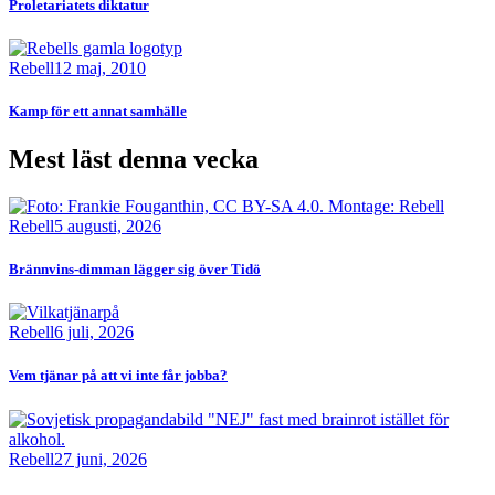
Proletariatets diktatur
Bild
Rebell
12 maj, 2010
Kamp för ett annat samhälle
Mest läst denna vecka
Bild
Rebell
5 augusti, 2026
Brännvins-dimman lägger sig över Tidö
Bild
Rebell
6 juli, 2026
Vem tjänar på att vi inte får jobba?
Bild
Rebell
27 juni, 2026