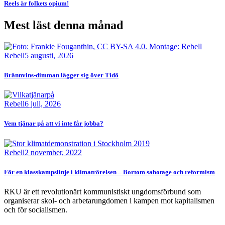
Reels är folkets opium!
Mest läst denna månad
Bild
Rebell
5 augusti, 2026
Brännvins-dimman lägger sig över Tidö
Bild
Rebell
6 juli, 2026
Vem tjänar på att vi inte får jobba?
Bild
Rebell
2 november, 2022
För en klasskampslinje i klimatrörelsen – Bortom sabotage och reformism
RKU är ett revolutionärt kommunistiskt ungdomsförbund som
organiserar skol- och arbetarungdomen i kampen mot kapitalismen
och för socialismen.