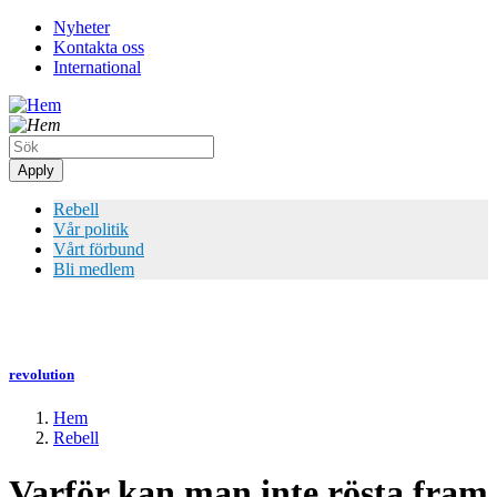
Hoppa
Nyheter
till
Kontakta oss
Top
huvudinnehåll
International
meny
Rebell
Vår politik
Vårt förbund
Bli medlem
revolution
Hem
Rebell
Länkstig
Varför kan man inte rösta fram