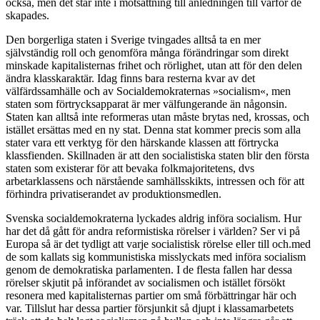
också, men det står inte i motsättning till anledningen till varför de
skapades.
Den borgerliga staten i Sverige tvingades alltså ta en mer
självständig roll och genomföra många förändringar som direkt
minskade kapitalisternas frihet och rörlighet, utan att för den delen
ändra klasskaraktär. Idag finns bara resterna kvar av det
välfärdssamhälle och av Socialdemokraternas »socialism«, men
staten som förtrycksapparat är mer välfungerande än någonsin.
Staten kan alltså inte reformeras utan måste brytas ned, krossas, och
istället ersättas med en ny stat. Denna stat kommer precis som alla
stater vara ett verktyg för den härskande klassen att förtrycka
klassfienden. Skillnaden är att den socialistiska staten blir den första
staten som existerar för att bevaka folkmajoritetens, dvs
arbetarklassens och närstående samhällsskikts, intressen och för att
förhindra privatiserandet av produktionsmedlen.
Svenska socialdemokraterna lyckades aldrig införa socialism. Hur
har det då gått för andra reformistiska rörelser i världen? Ser vi på
Europa så är det tydligt att varje socialistisk rörelse eller till och.med
de som kallats sig kommunistiska misslyckats med införa socialism
genom de demokratiska parlamenten. I de flesta fallen har dessa
rörelser skjutit på införandet av socialismen och istället försökt
resonera med kapitalisternas partier om små förbättringar här och
var. Tillslut har dessa partier försjunkit så djupt i klassamarbetets