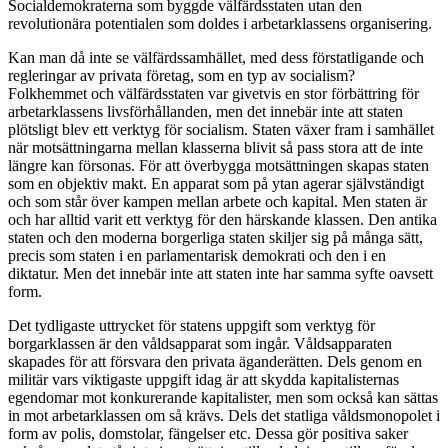
Socialdemokraterna som byggde välfärdsstaten utan den
revolutionära potentialen som doldes i arbetarklassens organisering.
Kan man då inte se välfärdssamhället, med dess förstatligande och
regleringar av privata företag, som en typ av socialism?
Folkhemmet och välfärdsstaten var givetvis en stor förbättring för
arbetarklassens livsförhållanden, men det innebär inte att staten
plötsligt blev ett verktyg för socialism. Staten växer fram i samhället
när motsättningarna mellan klasserna blivit så pass stora att de inte
längre kan försonas. För att överbygga motsättningen skapas staten
som en objektiv makt. En apparat som på ytan agerar självständigt
och som står över kampen mellan arbete och kapital. Men staten är
och har alltid varit ett verktyg för den härskande klassen. Den antika
staten och den moderna borgerliga staten skiljer sig på många sätt,
precis som staten i en parlamentarisk demokrati och den i en
diktatur. Men det innebär inte att staten inte har samma syfte oavsett
form.
Det tydligaste uttrycket för statens uppgift som verktyg för
borgarklassen är den våldsapparat som ingår. Våldsapparaten
skapades för att försvara den privata äganderätten. Dels genom en
militär vars viktigaste uppgift idag är att skydda kapitalisternas
egendomar mot konkurerande kapitalister, men som också kan sättas
in mot arbetarklassen om så krävs. Dels det statliga våldsmonopolet i
form av polis, domstolar, fängelser etc. Dessa gör positiva saker