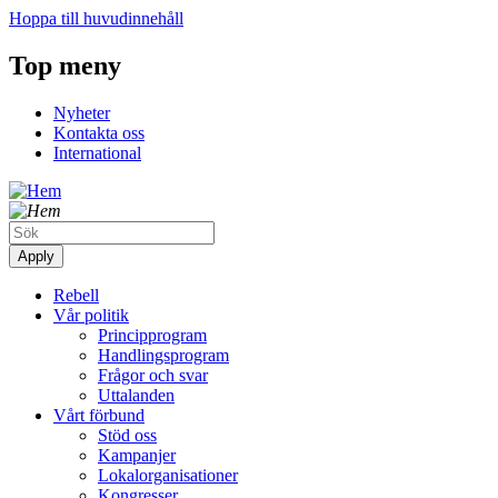
Hoppa till huvudinnehåll
Top meny
Nyheter
Kontakta oss
International
Rebell
Vår politik
Principprogram
Handlingsprogram
Frågor och svar
Uttalanden
Vårt förbund
Stöd oss
Kampanjer
Lokalorganisationer
Kongresser