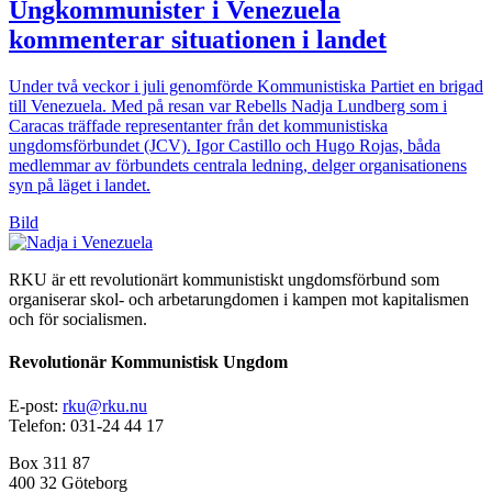
Ungkommunister i Venezuela
kommenterar situationen i landet
Under två veckor i juli genomförde Kommunistiska Partiet en brigad
till Venezuela. Med på resan var Rebells Nadja Lundberg som i
Caracas träffade representanter från det kommunistiska
ungdomsförbundet (JCV). Igor Castillo och Hugo Rojas, båda
medlemmar av förbundets centrala ledning, delger organisationens
syn på läget i landet.
Bild
RKU är ett revolutionärt kommunistiskt ungdomsförbund som
organiserar skol- och arbetarungdomen i kampen mot kapitalismen
och för socialismen.
Revolutionär Kommunistisk Ungdom
E-post:
rku@rku.nu
Telefon: 031-24 44 17
Box 311 87
400 32 Göteborg