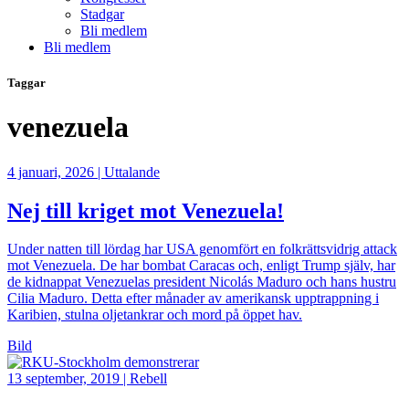
Stadgar
Bli medlem
Bli medlem
Taggar
venezuela
4 januari, 2026
|
Uttalande
Nej till kriget mot Venezuela!
Under natten till lördag har USA genomfört en folkrättsvidrig attack
mot Venezuela. De har bombat Caracas och, enligt Trump själv, har
de kidnappat Venezuelas president Nicolás Maduro och hans hustru
Cilia Maduro. Detta efter månader av amerikansk upptrappning i
Karibien, stulna oljetankrar och mord på öppet hav.
Bild
13 september, 2019
|
Rebell