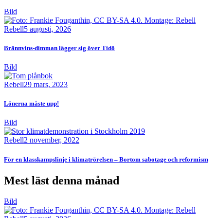
Bild
Rebell
5 augusti, 2026
Brännvins-dimman lägger sig över Tidö
Bild
Rebell
29 mars, 2023
Lönerna måste upp!
Bild
Rebell
2 november, 2022
För en klasskampslinje i klimatrörelsen – Bortom sabotage och reformism
Mest läst denna månad
Bild