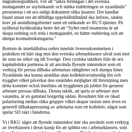
migrationspolitiken. För att “säkra förmågan i det svenska
mottagandet av asylsökande och stärka etableringen av nyanlända”
presenteras i ett sex-sidigt dokument olika insatser. Det handlar
bland annat om att tillfälliga uppehållstillstånd ska införas, sänkta
krav på anställningsformer samt ett utökande av RUT-tjänster. På
nyliberal byråkratiska heter det att “Syftet med insatserna är att
skapa ordning och reda i mottagandet, en bättre etablering och att
dämpa kostnadsökningarna.”
Bortom de innehållslösa orden innebär överenskommelsen i
praktiken ett hårt slag mot den svenska arbetarklassen såväl som mot
de som nu söker sig till Sverige. Den cyniska taktiken från de sex
kapitalistiska partierna är att använda flyende människor som ett
verktyg för pressa tillbaka arbetarnas rättigheter och dumpa löner.
Nyanlända ska kunna anställas utan kollektivavtalsenlig lön och
trygghet vilket påverkar den enskildes möjlighet till försörjning men
detta kommer också innebära att tryggheten på jobbet för gemene
arbetare pressas tillbaka. Denna taktik, att spela ut arbetare mot
varandra, är en gammal borgerlig sådan. Resultatet blir en ökad
polarisering mellan olika grupper vilket skapar rasism men även en
generell tillbakapressning av arbetarna som ett kollektiv, något som
spelar SD rakt i händerna.
Vi i RKU säger att flyende människor inte ska används som verktyg
av överklassen i deras kamp för att splittra oss i arbetarklassen, som