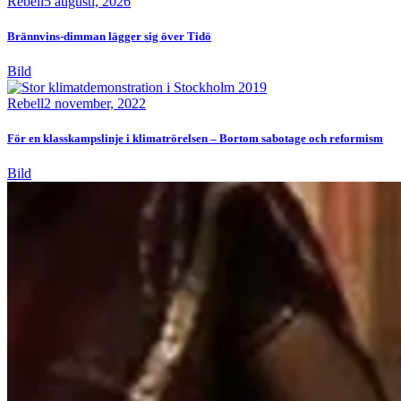
Rebell
5 augusti, 2026
Brännvins-dimman lägger sig över Tidö
Bild
Rebell
2 november, 2022
För en klasskampslinje i klimatrörelsen – Bortom sabotage och reformism
Bild