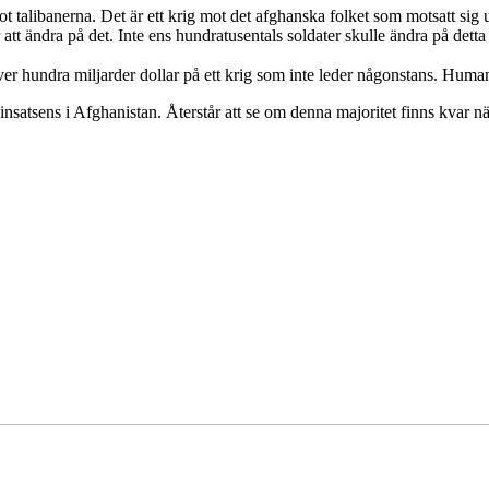
mot talibanerna. Det är ett krig mot det afghanska folket som motsatt s
att ändra på det. Inte ens hundratusentals soldater skulle ändra på detta 
ver hundra miljarder dollar på ett krig som inte leder någonstans. Humani
insatsens i Afghanistan. Återstår att se om denna majoritet finns kvar nä