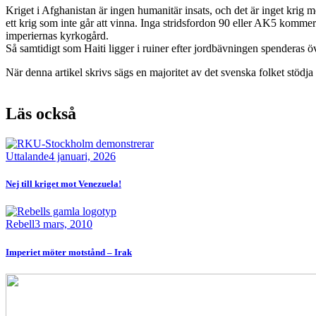
Kriget i Afghanistan är ingen humanitär insats, och det är inget krig 
ett krig som inte går att vinna. Inga stridsfordon 90 eller AK5 kommer 
imperiernas kyrkogård.
Så samtidigt som Haiti ligger i ruiner efter jordbävningen spenderas ö
När denna artikel skrivs sägs en majoritet av det svenska folket stödja 
Läs också
Bild
Uttalande
4 januari, 2026
Nej till kriget mot Venezuela!
Bild
Rebell
3 mars, 2010
Imperiet möter motstånd – Irak