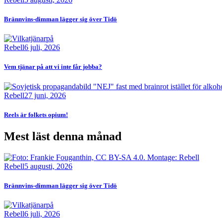
Brännvins-dimman lägger sig över Tidö
Bild
Rebell
6 juli, 2026
Vem tjänar på att vi inte får jobba?
Bild
Rebell
27 juni, 2026
Reels är folkets opium!
Mest läst denna månad
Bild
Rebell
5 augusti, 2026
Brännvins-dimman lägger sig över Tidö
Bild
Rebell
6 juli, 2026