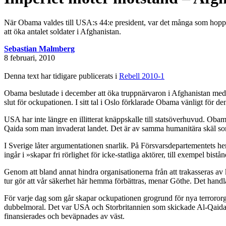
När Obama valdes till USA:s 44:e president, var det många som hoppade
att öka antalet soldater i Afghanistan.
Sebastian Malmberg
8 februari, 2010
Denna text har tidigare publicerats i
Rebell 2010-1
Obama beslutade i december att öka truppnärvaron i Afghanistan med 3
slut för ockupationen. I sitt tal i Oslo förklarade Obama vänligt för 
USA har inte längre en illitterat knäppskalle till statsöverhuvud. Oba
Qaida som man invaderat landet. Det är av samma humanitära skäl s
I Sverige låter argumentationen snarlik. På Försvarsdepartementets 
ingår i »skapar fri rörlighet för icke-statliga aktörer, till exempel bist
Genom att bland annat hindra organisationerna från att trakasseras av
tur gör att vår säkerhet här hemma förbättras, menar Göthe. Det handl
För varje dag som går skapar ockupationen grogrund för nya terrororg
dubbelmoral. Det var USA och Storbritannien som skickade Al-Qaida til
finansierades och beväpnades av väst.