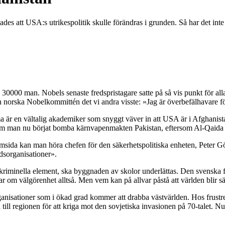
s att USA:s utrikespolitik skulle förändras i grunden. Så har det inte 
0000 man. Nobels senaste fredspristagare satte på så vis punkt för all
den norska Nobelkommittén det vi andra visste: »Jag är överbefälhavare fö
ma är en vältalig akademiker som snyggt väver in att USA är i Afghanista
om man nu börjat bomba kärnvapenmakten Pakistan, eftersom Al-Qaida n
hemsida kan man höra chefen för den säkerhetspolitiska enheten, Pete
åndsorganisationer».
 kriminella element, ska byggnaden av skolor underlättas. Den svenska f
ar om välgörenhet alltså. Men vem kan på allvar påstå att världen blir
anisationer som i ökad grad kommer att drabba västvärlden. Hos frustre
l regionen för att kriga mot den sovjetiska invasionen på 70-talet. Nu