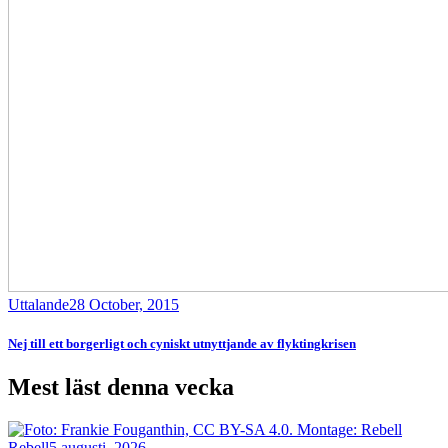
Uttalande
28 October, 2015
Nej till ett borgerligt och cyniskt utnyttjande av flyktingkrisen
Mest läst denna vecka
Bild
Rebell
5 augusti, 2026