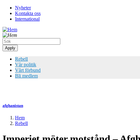
Hoppa
Nyheter
till
Kontakta oss
Top
huvudinnehåll
International
meny
Rebell
Vår politik
Vårt förbund
Bli medlem
afghanistan
Hem
Rebell
Länkstig
Imperiet möter motstånd – Afg