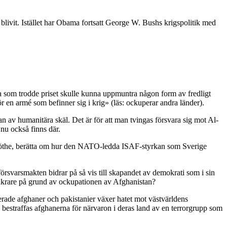
blivit. Istället har Obama fortsatt George W. Bushs krigspolitik med
a som trodde priset skulle kunna uppmuntra någon form av fredligt
r en armé som befinner sig i krig» (läs: ockuperar andra länder).
n av humanitära skäl. Det är för att man tvingas försvara sig mot Al-
u också finns där.
r Göthe, berätta om hur den NATO-ledda ISAF-styrkan som Sverige
örsvarsmakten bidrar på så vis till skapandet av demokrati som i sin
 säkrare på grund av ockupationen av Afghanistan?
rade afghaner och pakistanier växer hatet mot västvärldens
 bestraffas afghanerna för närvaron i deras land av en terrorgrupp som