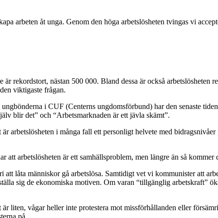
 skapa arbeten åt unga. Genom den höga arbetslösheten tvingas vi accepter
e är rekordstort, nästan 500 000. Bland dessa är också arbetslösheten rek
den viktigaste frågan.
ngbönderna i CUF (Centerns ungdomsförbund) har den senaste tiden d
själv blir det” och “Arbetsmarknaden är ett jävla skämt”.
r arbetslösheten i många fall ett personligt helvete med bidragsnivåer p
att arbetslösheten är ett samhällsproblem, men längre än så kommer de
i att låta människor gå arbetslösa. Samtidigt vet vi kommunister att arbe
eställa sig de ekonomiska motiven. Om varan “tillgänglig arbetskraft” öka
tt är liten, vågar heller inte protestera mot missförhållanden eller förs
sterna på.