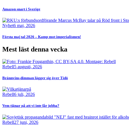
Amazon snart i Sverige
Bild
Nyhet
6 maj, 2026
Första maj tal 2026 – Kamp mot imperialismen!
Mest läst denna vecka
Bild
Rebell
5 augusti, 2026
Brännvins-dimman lägger sig över Tidö
Bild
Rebell
6 juli, 2026
Vem tjänar på att vi inte får jobba?
Bild
Rebell
27 juni, 2026