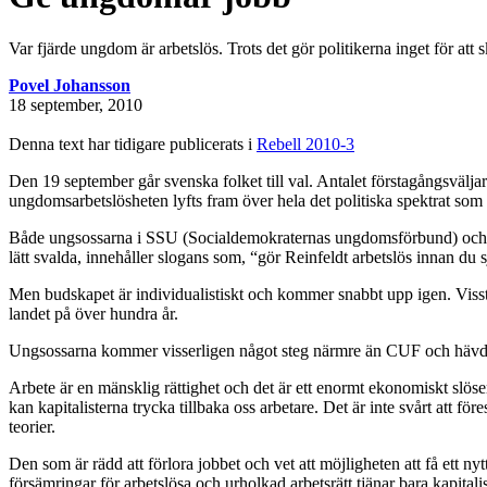
Var fjärde ungdom är arbetslös. Trots det gör politikerna inget för att
Povel Johansson
18 september, 2010
Denna text har tidigare publicerats i
Rebell 2010-3
Den 19 september går svenska folket till val. Antalet förstagångsväljar
ungdomsarbetslösheten lyfts fram över hela det politiska spektrat som 
Både ungsossarna i SSU (Socialdemokraternas ungdomsförbund) och u
lätt svalda, innehåller slogans som, “gör Reinfeldt arbetslös innan du 
Men budskapet är individualistiskt och kommer snabbt upp igen. Visst ä
landet på över hundra år.
Ungsossarna kommer visserligen något steg närmre än CUF och hävdar 
Arbete är en mänsklig rättighet och det är ett enormt ekonomiskt slöser
kan kapitalisterna trycka tillbaka oss arbetare.
Det är inte svårt att för
teorier.
Den som är rädd att förlora jobbet och vet att möjligheten att få ett ny
försämringar för arbetslösa och urholkad arbetsrätt tjänar bara kapitali