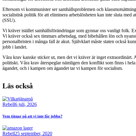
Eftersom vi kommunister ser samhällsproblemen och klassmotsättnin
socialistisk politik för att eliminera arbetslösheten kan inte sluta me
(SSU).
Vi kräver istället samhällsförändringar som gynnar oss vanligt folk. E
Vi kräver också sex timmars arbetsdag, med bibehållen lön och nyanställn
personalbristen i många fall är akut.
Självklart måste staten också kun
jobb i landet.
Våra krav kanske sticker ut, men det vi kräver är inget extraordinärt. 
politiskt. Våra krav återspeglar nämligen den konflikt som finns i hel
ägandet, och i kampen om ägandet tar vi kampen för socialism.
Läs också
Bild
Rebell
6 juli, 2026
Vem tjänar på att vi inte får jobba?
Bild
Rebell
25 september, 2020