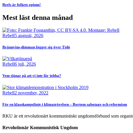
Reels är folkets opium!
Mest läst denna månad
Bild
Rebell
5 augusti, 2026
Brännvins-dimman lägger sig över Tidö
Bild
Rebell
6 juli, 2026
Vem tjänar på att vi inte får jobba?
Bild
Rebell
2 november, 2022
För en klasskampslinje i klimatrörelsen – Bortom sabotage och reformism
RKU är ett revolutionärt kommunistiskt ungdomsförbund som organise
Revolutionär Kommunistisk Ungdom