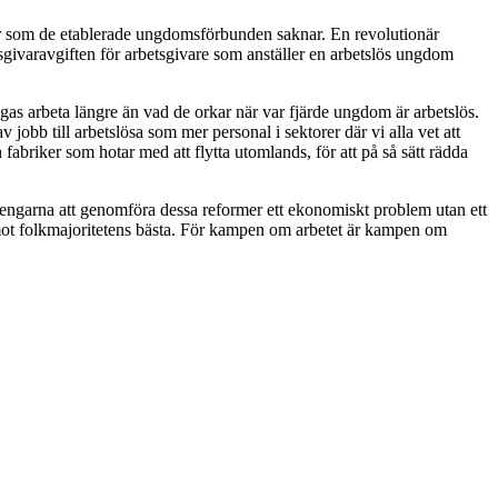
r som de etablerade ungdomsförbunden saknar. En revolutionär
etsgivaravgiften för arbetsgivare som anställer en arbetslös ungdom
gas arbeta längre än vad de orkar när var fjärde ungdom är arbetslös.
 jobb till arbetslösa som mer personal i sektorer där vi alla vet att
briker som hotar med att flytta utomlands, för att på så sätt rädda
e pengarna att genomföra dessa reformer ett ekonomiskt problem utan ett
id mot folkmajoritetens bästa. För kampen om arbetet är kampen om