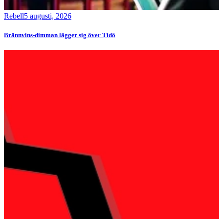
Rebell
5 augusti, 2026
Brännvins-dimman lägger sig över Tidö
Bild