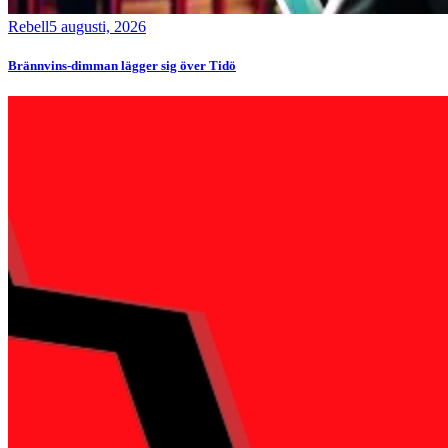
Rebell
5 augusti, 2026
Brännvins-dimman lägger sig över Tidö
Bild