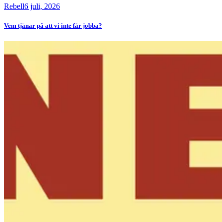
Rebell
6 juli, 2026
Vem tjänar på att vi inte får jobba?
Bild