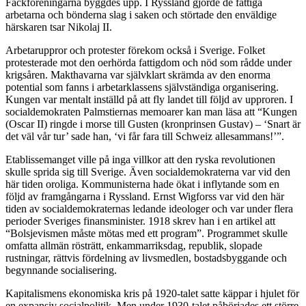
Fackföreningarna byggdes upp. I Ryssland gjorde de fattiga
arbetarna och bönderna slag i saken och störtade den enväldige
härskaren tsar Nikolaj II.
Arbetaruppror och protester förekom också i Sverige. Folket
protesterade mot den oerhörda fattigdom och nöd som rådde under
krigsåren. Makthavarna var självklart skrämda av den enorma
potential som fanns i arbetarklassens självständiga organisering.
Kungen var mentalt inställd på att fly landet till följd av upproren. I
socialdemokraten Palmstiernas memoarer kan man läsa att “Kungen
(Oscar II) ringde i morse till Gusten (kronprinsen Gustav) – ‘Snart är
det väl vår tur’ sade han, ‘vi får fara till Schweiz allesammans!’”.
Etablissemanget ville på inga villkor att den ryska revolutionen
skulle sprida sig till Sverige. Även socialdemokraterna var vid den
här tiden oroliga. Kommunisterna hade ökat i inflytande som en
följd av framgångarna i Ryssland. Ernst Wigforss var vid den här
tiden av socialdemokraternas ledande ideologer och var under flera
perioder Sveriges finansminister. 1918 skrev han i en artikel att
“Bolsjevismen måste mötas med ett program”. Programmet skulle
omfatta allmän rösträtt, enkammarriksdag, republik, slopade
rustningar, rättvis fördelning av livsmedlen, bostadsbyggande och
begynnande socialisering.
Kapitalismens ekonomiska kris på 1920-talet satte käppar i hjulet för
en expansiv socialpolitik. Men under 1930-talet påbörjades ett större