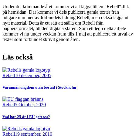
Under det kommande året kommer vi att lägga till en "Rebell"-flik
på hemsidan. Där kommer vi dels publicera gamla texter från
tidigare nummer av förbundets tidning Rebell, men också lägga ut
nytt material. Detta är ett sätt att ställa om Rebell från
pappersformatet, till den digitala sfären. Som ett led i detta arbete
kommer vi nu under veckan fram tills 1 maj att publicera ett urval av
texter som förbundet skrivit genom åren.
Läs också
Bild
Rebell
10 december, 2005
Varannan ungdom utan bostad i Stockholm
Bild
Rebell
5 October, 2020
Vad har 25 år i EU gett oss?
Bild
Rebell
19 september, 2010