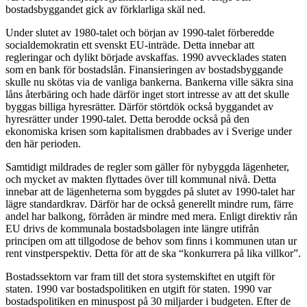
bostadsbyggandet gick av förklarliga skäl ned.
Under slutet av 1980-talet och början av 1990-talet förberedde
socialdemokratin ett svenskt EU-inträde. Detta innebar att
regleringar och dylikt började avskaffas. 1990 avvecklades staten
som en bank för bostadslån. Finansieringen av bostadsbyggande
skulle nu skötas via de vanliga bankerna. Bankerna ville säkra sina
låns återbäring och hade därför inget stort intresse av att det skulle
byggas billiga hyresrätter. Därför störtdök också byggandet av
hyresrätter under 1990-talet. Detta berodde också på den
ekonomiska krisen som kapitalismen drabbades av i Sverige under
den här perioden.
Samtidigt mildrades de regler som gäller för nybyggda lägenheter,
och mycket av makten flyttades över till kommunal nivå. Detta
innebar att de lägenheterna som byggdes på slutet av 1990-talet har
lägre standardkrav. Därför har de också generellt mindre rum, färre
andel har balkong, förråden är mindre med mera. Enligt direktiv rån
EU drivs de kommunala bostadsbolagen inte längre utifrån
principen om att tillgodose de behov som finns i kommunen utan ur
rent vinstperspektiv. Detta för att de ska “konkurrera på lika villkor”.
Bostadssektorn var fram till det stora systemskiftet en utgift för
staten. 1990 var bostadspolitiken en utgift för staten. 1990 var
bostadspolitiken en minuspost på 30 miljarder i budgeten. Efter de