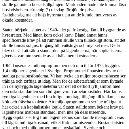
skulle garantera bostadstillgången. Marknaden hade inte kunnat lösa
bostadsbristen. En enig (!) riksdag förbjöd de privata
fastighetsägarna att höja hyrorna utan att de kunde motiveras av
ökade kostnader.
Staten började i slutet av 1940-talet ge frikostiga lån till byggande av
hyresrätter. Med lånen kom också krav. Bland annat fanns
specificerade krav på att rummen skulle vara tillräckligt stora, att det
skulle finnas solljus, tillgång till tvättstuga och mycket mer. Detta
blev ett sätt att säkra standarden på lägenheterna, när kapitalisterna
givetvis var intresserade av att hålla nere kostnaderna.
1965 lanserades miljonprogrammen och ram till år 1975 byggdes
1,4 miljoner lägenheter i Sverige. Programmet finansierades av de
statliga pensionsfonderna. Vi kan tycka att miljonprogramshusen ser
tråkiga och torftiga ut idag. Men för de arbetarfamiljer som flyttade
in i de nybyggda lägenheterna var det ett oerhört lyft jämfört med
den usla standarden som tidigare varit i arbetarbostäder. Här fanns
rymliga lägenheter med bra luftgenomdrag, tillgång till källare, stora
kök och fräscha toaletter. Att miljonprogrammen ser lite tråkiga ut
har också sin kapitalistiska logik. Staten ställde som bekant krav på
lägenhetens mätbara standard, men inte på dess utseende.
Byggkapitalister tog fram lägenhetshus som kunde massproduceras
till lägsta möjliga kostnad, vilket förklarar utseendet. Bostadsbristen
var i och med miljonprogrammet avskaffad i Sverige och