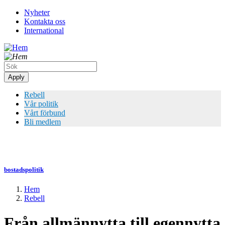
Hoppa
Nyheter
till
Kontakta oss
Top
huvudinnehåll
International
meny
Rebell
Vår politik
Vårt förbund
Bli medlem
bostadspolitik
Hem
Rebell
Länkstig
Från allmännytta till egennytta