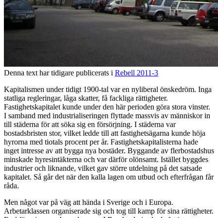
Denna text har tidigare publicerats i
Rebell 2011-3
Kapitalismen under tidigt 1900-tal var en nyliberal önskedröm. Inga
statliga regleringar, låga skatter, få fackliga rättigheter.
Fastighetskapitalet kunde under den här perioden göra stora vinster.
I samband med industrialiseringen flyttade massvis av människor in
till städerna för att söka sig en försörjning. I städerna var
bostadsbristen stor, vilket ledde till att fastighetsägarna kunde höja
hyrorna med tiotals procent per år. Fastighetskapitalisterna hade
inget intresse av att bygga nya bostäder. Byggande av flerbostadshus
minskade hyresintäkterna och var därför olönsamt. Istället byggdes
industrier och liknande, vilket gav större utdelning på det satsade
kapitalet. Så går det när den kalla lagen om utbud och efterfrågan får
råda.
Men något var på väg att hända i Sverige och i Europa.
Arbetarklassen organiserade sig och tog till kamp för sina rättigheter.