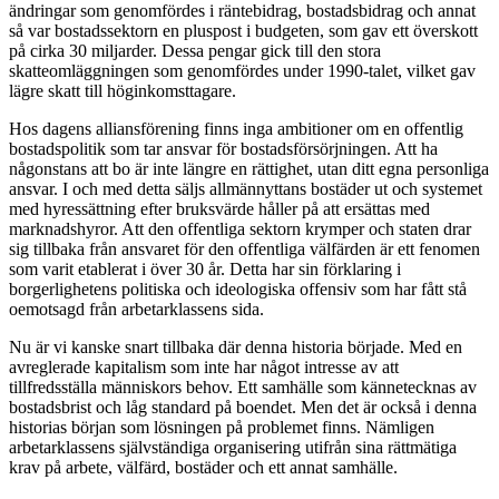
ändringar som genomfördes i räntebidrag, bostadsbidrag och annat
så var bostadssektorn en pluspost i budgeten, som gav ett överskott
på cirka 30 miljarder. Dessa pengar gick till den stora
skatteomläggningen som genomfördes under 1990-talet, vilket gav
lägre skatt till höginkomsttagare.
Hos dagens alliansförening finns inga ambitioner om en offentlig
bostadspolitik som tar ansvar för bostadsförsörjningen. Att ha
någonstans att bo är inte längre en rättighet, utan ditt egna personliga
ansvar. I och med detta säljs allmännyttans bostäder ut och systemet
med hyressättning efter bruksvärde håller på att ersättas med
marknadshyror. Att den offentliga sektorn krymper och staten drar
sig tillbaka från ansvaret för den offentliga välfärden är ett fenomen
som varit etablerat i över 30 år. Detta har sin förklaring i
borgerlighetens politiska och ideologiska offensiv som har fått stå
oemotsagd från arbetarklassens sida.
Nu är vi kanske snart tillbaka där denna historia började. Med en
avreglerade kapitalism som inte har något intresse av att
tillfredsställa människors behov. Ett samhälle som kännetecknas av
bostadsbrist och låg standard på boendet. Men det är också i denna
historias början som lösningen på problemet finns. Nämligen
arbetarklassens självständiga organisering utifrån sina rättmätiga
krav på arbete, välfärd, bostäder och ett annat samhälle.