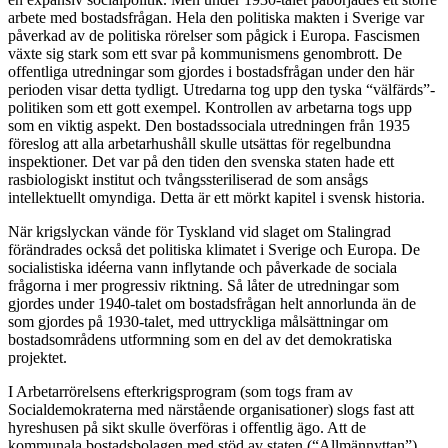
arbete med bostadsfrågan. Hela den politiska makten i Sverige var
påverkad av de politiska rörelser som pågick i Europa. Fascismen
växte sig stark som ett svar på kommunismens genombrott. De
offentliga utredningar som gjordes i bostadsfrågan under den här
perioden visar detta tydligt. Utredarna tog upp den tyska “välfärds”-
politiken som ett gott exempel. Kontrollen av arbetarna togs upp
som en viktig aspekt. Den bostadssociala utredningen från 1935
föreslog att alla arbetarhushåll skulle utsättas för regelbundna
inspektioner. Det var på den tiden den svenska staten hade ett
rasbiologiskt institut och tvångssteriliserad de som ansågs
intellektuellt omyndiga. Detta är ett mörkt kapitel i svensk historia.
När krigslyckan vände för Tyskland vid slaget om Stalingrad
förändrades också det politiska klimatet i Sverige och Europa. De
socialistiska idéerna vann inflytande och påverkade de sociala
frågorna i mer progressiv riktning. Så låter de utredningar som
gjordes under 1940-talet om bostadsfrågan helt annorlunda än de
som gjordes på 1930-talet, med uttryckliga målsättningar om
bostadsområdens utformning som en del av det demokratiska
projektet.
I Arbetarrörelsens efterkrigsprogram (som togs fram av
Socialdemokraterna med närstående organisationer) slogs fast att
hyreshusen på sikt skulle överföras i offentlig ägo. Att de
kommunala bostadsbolagen med stöd av staten (“Allmännyttan”)