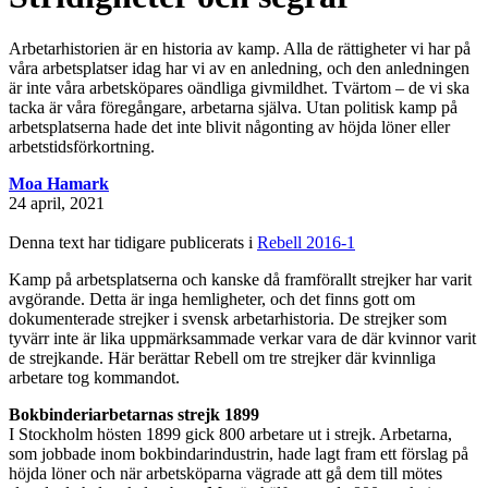
Arbetarhistorien är en historia av kamp. Alla de rättigheter vi har på
våra arbetsplatser idag har vi av en anledning, och den anledningen
är inte våra arbetsköpares oändliga givmildhet. Tvärtom – de vi ska
tacka är våra föregångare, arbetarna själva. Utan politisk kamp på
arbetsplatserna hade det inte blivit någonting av höjda löner eller
arbetstidsförkortning.
Moa Hamark
24 april, 2021
Denna text har tidigare publicerats i
Rebell 2016-1
Kamp på arbetsplatserna och kanske då framförallt strejker har varit
avgörande. Detta är inga hemligheter, och det finns gott om
dokumenterade strejker i svensk arbetarhistoria. De strejker som
tyvärr inte är lika uppmärksammade verkar vara de där kvinnor varit
de strejkande. Här berättar Rebell om tre strejker där kvinnliga
arbetare tog kommandot.
Bokbinderiarbetarnas strejk 1899
I Stockholm hösten 1899 gick 800 arbetare ut i strejk. Arbetarna,
som jobbade inom bokbindarindustrin, hade lagt fram ett förslag på
höjda löner och när arbetsköparna vägrade att gå dem till mötes