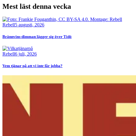
Mest läst denna vecka
Bild
Rebell
5 augusti, 2026
Brännvins-dimman lägger sig över Tidö
Bild
Rebell
6 juli, 2026
Vem tjänar på att vi inte får jobba?
Bild