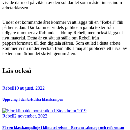
visade därmed på vikten av den solidaritet som måste finnas inom
arbetarklassen.
Under det kommande året kommer vi att lägga till en "Rebell"-flik
på hemsidan. Där kommer vi dels publicera gamla texter från
tidigare nummer av förbundets tidning Rebell, men också lägga ut
nytt material. Detta är ett sätt att ställa om Rebell från
pappersformatet, till den digitala sfären. Som ett led i detta arbete
kommer vi nu under veckan fram tills 1 maj att publicera ett urval av
texter som förbundet skrivit genom åren.
Läs också
Bild
Rebell
10 augusti, 2022
Uppsving i den brittiska klasskampen
Bild
Rebell
2 november, 2022
För en klasskampslinje i klimatrörelsen – Bortom sabotage och reformism