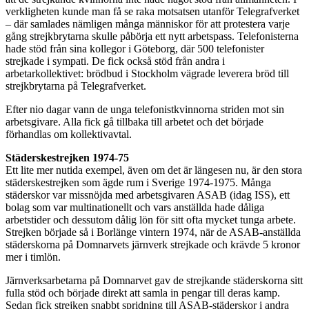
verkligheten kunde man få se raka motsatsen utanför Telegrafverket
– där samlades nämligen många människor för att protestera varje
gång strejkbrytarna skulle påbörja ett nytt arbetspass. Telefonisterna
hade stöd från sina kollegor i Göteborg, där 500 telefonister
strejkade i sympati. De fick också stöd från andra i
arbetarkollektivet: brödbud i Stockholm vägrade leverera bröd till
strejkbrytarna på Telegrafverket.
Efter nio dagar vann de unga telefonistkvinnorna striden mot sin
arbetsgivare. Alla fick gå tillbaka till arbetet och det började
förhandlas om kollektivavtal.
Städerskestrejken 1974-75
Ett lite mer nutida exempel, även om det är längesen nu, är den stora
städerskestrejken som ägde rum i Sverige 1974-1975. Många
städerskor var missnöjda med arbetsgivaren ASAB (idag ISS), ett
bolag som var multinationellt och vars anställda hade dåliga
arbetstider och dessutom dålig lön för sitt ofta mycket tunga arbete.
Strejken började så i Borlänge vintern 1974, när de ASAB-anställda
städerskorna på Domnarvets järnverk strejkade och krävde 5 kronor
mer i timlön.
Järnverksarbetarna på Domnarvet gav de strejkande städerskorna sitt
fulla stöd och började direkt att samla in pengar till deras kamp.
Sedan fick strejken snabbt spridning till ASAB-städerskor i andra