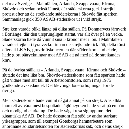
delar av Sverige – Malmfälten, Arlanda, Svappavaara, Kiruna,
Skövde och sedan också Umeå, där städerskorna gick i strejk i
protest efter att de strejkande städerskorna i Skövde fått sparken.
Sammanlagt gick 350 ASAB-städerskor ut i vild strejk.
Strejken varade olika länge på olika ställen. På Domnarvets järnverk
i Borlänge, där den ursprungligen startat, var allt över på en vecka.
Städerskorna hade då vunnit sina 5 kronor mer i lön. I Malmfälten
varade strejken i fyra veckor innan de strejkande fick rätt; detta först
efter att LKAB, gruvdriftskoncernen där städerskorna arbetade,
hade gjort påtryckningar mot ASAB att gå med på de strejkandes
krav.
På de övriga ställena – Arlanda, Svappavaara, Kiruna och Skövde –
slutade det inte lika bra. Skövde-städerskorna som fått sparken hade
gått vidare med sitt fall till Arbetsdomstolen, som i maj 1975
godkände avskedandet. Det blev inga löneförhöjningar för de
övriga.
Men städerskorna hade vunnit något annat på sin strejk. Anställda
inom ett av våra mest bespottade låglöneyrken hade visat på en hård
och modig arbetarkamp. De hade vågat resa sig upp mot det
gigantiska ASAB. De hade dessutom fått stöd av andra starkare
yrkesgrupper, som till exempel Göteborgs hamnarbetare som
anordnade solidaritetsmöten för städerskornas sak, och deras strejk