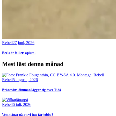
Rebell
27 juni, 2026
Reels är folkets opium!
Mest läst denna månad
Bild
Rebell
5 augusti, 2026
Brännvins-dimman lägger sig över Tidö
Bild
Rebell
6 juli, 2026
Vem tjänar på att vi inte får jobba?