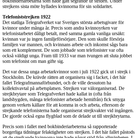
bokbinderiarbetarna som hade gått segrande ur striden. Under
strejkens sista möte hyllades kvinnorna för sin solidaritet.
Telefoniststrejken 1922
Det statliga Telegrafverket var Sveriges största arbetsgivare för
kvinnor under många år. Precis som andra kvinnoyrken var
telefonistarbetet dåligt betalt, med samma gamla vanliga ursäkt:
kvinnan var ju ingen familjeförsörjare. Den som skulle försörja
familjen var mannen, och kvinnans arbete och inkomst sågs bara
som ett komplement. De som jobbade som telefonister var ofta
också väldigt unga. Fram till 1933 var man tvungen att sluta jobbet
som telefonist om man gifte sig.
Det var dessa unga arbetarkvinnor som i juli 1922 gick ut i strejk i
Stockholm. De krävde rätten att organisera sig i facket, i det här
fallet Telegrafmannaförbundet, och de ville dessutom ha
kollektivavtal på arbetsplatsen. Strejken var välorganiserad. De
strejkbrytare som Telegrafverket hade kallat in (ofta från
landsbygden, många telefonister arbetade hemifrån) fick smyga
genom verkets källare för att komma in och arbeta, eftersom de
strejkande telefonisterna hade organiserat strejkvakter vid ingången.
De gjorde också egna flygblad som de delade ut till strejkbrytarna.
Precis som i fallet med bokbinderiarbeterna så rapporterade
borgerliga tidningar felaktigheter om strejken. I det här fallet påstods
att de strejkande kvinnorna inte hade något stöd från allmänheten. I