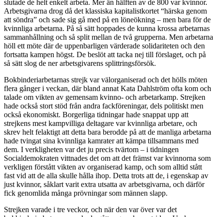
slutade de helt enkelt arbeta. Mer än hälften av de 800 var kvinnor.
Arbetsgivarna drog då det klassiska kapitalistkortet “härska genom
att söndra” och sade sig gå med på en löneökning – men bara för de
kvinnliga arbetarna. På så sätt hoppades de kunna krossa arbetarnas
sammanhållning och så split mellan de två grupperna. Men arbetarna
höll ett möte där de uppenbarligen värderade solidariteten och den
fortsatta kampen högst. De beslöt att tacka nej till förslaget, och på
så sätt slog de ner arbetsgivarens splittringsförsök.
Bokbinderiarbetarnas strejk var välorganiserad och det hölls möten
flera gånger i veckan, där bland annat Kata Dahlström ofta kom och
talade om vikten av gemensam kvinno- och arbetarkamp. Strejken
hade också stort stöd från andra fackföreningar, dels politiskt men
också ekonomiskt. Borgerliga tidningar hade snappat upp att
strejkens mest kampvilliga deltagare var kvinnliga arbetare, och
skrev helt felaktigt att detta bara berodde på att de manliga arbetarna
hade tvingat sina kvinnliga kamrater att kämpa tillsammans med
dem. I verkligheten var det ju precis tvärtom – i tidningen
Socialdemokraten vittnades det om att det främst var kvinnorna som
verkligen förstått vikten av organiserad kamp, och som alltid stått
fast vid att de alla skulle hålla ihop. Detta trots att de, i egenskap av
just kvinnor, såklart varit extra utsatta av arbetsgivarna, och därför
fick genomlida många prövningar som männen slapp.
Strejken varade i tre veckor, och när den var över var det