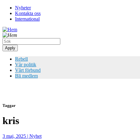
Hoppa
Nyheter
till
Kontakta oss
Top
huvudinnehåll
International
meny
Rebell
Vår politik
Vårt förbund
Bli medlem
Taggar
kris
3 maj, 2025
|
Nyhet