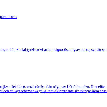
ejken i USA
tistik från Socialstyrelsen visar att diagnostisering av neuropsykiatris
trejkvarslet i årets avtalsrörelse från något av LO-förbunden. Den elft
tet och att lagt schema ska gälla. Att lokförare inte ska tvingas köra 