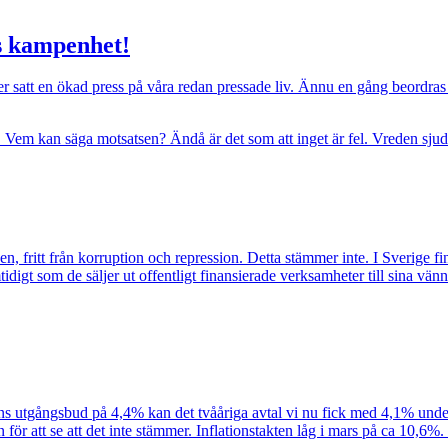
ns kampenhet!
 satt en ökad press på våra redan pressade liv. Ännu en gång beordras 
tånd. Vem kan säga motsatsen? Ändå är det som att inget är fel. Vreden sj
, fritt från korruption och repression. Detta stämmer inte. I Sverige fin
tidigt som de säljer ut offentligt finansierade verksamheter till sina vä
s utgångsbud på 4,4% kan det tvååriga avtal vi nu fick med 4,1% under f
nen för att se att det inte stämmer. Inflationstakten låg i mars på ca 10