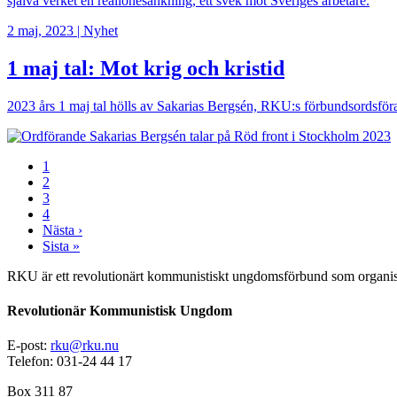
själva verket en reallönesänkning, ett svek mot Sveriges arbetare.
2 maj, 2023
|
Nyhet
1 maj tal: Mot krig och kristid
2023 års 1 maj tal hölls av Sakarias Bergsén, RKU:s förbundsordsföra
Bild
Page
1
Page
2
Paginering
Page
3
Page
4
Nästa
Nästa ›
sida
Sista
Sista »
sidan
RKU är ett revolutionärt kommunistiskt ungdomsförbund som organise
Revolutionär Kommunistisk Ungdom
E-post:
rku@rku.nu
Telefon: 031-24 44 17
Box 311 87