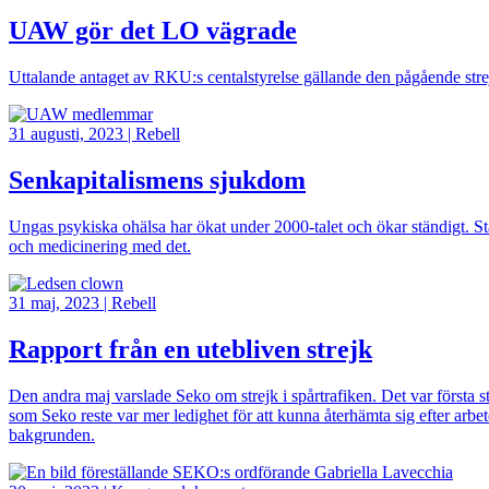
UAW gör det LO vägrade
Uttalande antaget av RKU:s centalstyrelse gällande den pågående str
Bild
31 augusti, 2023
|
Rebell
Senkapitalismens sjukdom
Ungas psykiska ohälsa har ökat under 2000-talet och ökar ständigt. Sta
och medicinering med det.
Bild
31 maj, 2023
|
Rebell
Rapport från en utebliven strejk
Den andra maj varslade Seko om strejk i spårtrafiken. Det var första s
som Seko reste var mer ledighet för att kunna återhämta sig efter arbe
bakgrunden.
Bild