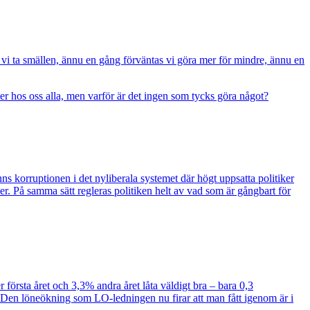
vi ta smällen, ännu en gång förväntas vi göra mer för mindre, ännu en
uder hos oss alla, men varför är det ingen som tycks göra något?
ns korruptionen i det nyliberala systemet där högt uppsatta politiker
nner. På samma sätt regleras politiken helt av vad som är gångbart för
örsta året och 3,3% andra året låta väldigt bra – bara 0,3
,6%. Den löneökning som LO-ledningen nu firar att man fått igenom är i