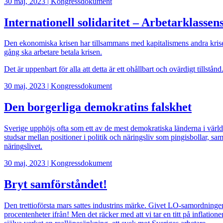
30 maj, 2023
|
Kongressdokument
Internationell solidaritet – Arbetarklasse
Den ekonomiska krisen har tillsammans med kapitalismens andra kriser
gång ska arbetare betala krisen.
Det är uppenbart för alla att detta är ett ohållbart och ovärdigt tills
30 maj, 2023
|
Kongressdokument
Den borgerliga demokratins falskhet
Sverige upphöjs ofta som ett av de mest demokratiska länderna i världen
studsar mellan positioner i politik och näringsliv som pingisbollar, sam
näringslivet.
30 maj, 2023
|
Kongressdokument
Bryt samförståndet!
Den trettioförsta mars sattes industrins märke. Givet LO-samordningen
procentenheter ifrån! Men det räcker med att vi tar en titt på inflatio