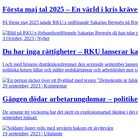
Första maj tal 2025 – En värld i kris kräv
På första maj 2025 talade RKU:s ordförande Sakarias Bergsén på Röd fr
Bild
3 October, 2023
|
Nyhet
Du har inga rättigheter – RKU lanserar k
I och med höstens distriktskonferenser den sextonde september lans
politiska krisen tilltar och ställer nedskärningar och arbetslöshet mot v
Bild
29 september, 2023
|
Kommentar
Gängen dödar arbetarungdomar – politike
De senaste tre veckorna har det skett en explosionsartad ökning i det
september månad.
Bild
19 september, 2023
|
Uttalande