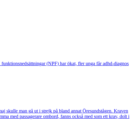
ka funktionsnedsättningar (NPF) har ökat, fler unga får adhd-diagnos
e maj skulle man gå ut i strejk på bland annat Öresundstågen. Kraven
ensamma med passagerare ombord, fanns också med som ett krav, dolt i