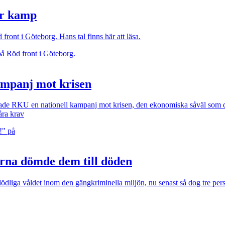
er kamp
ont i Göteborg. Hans tal finns här att läsa.
ampanj mot krisen
erade RKU en nationell kampanj mot krisen, den ekonomiska såväl som 
åra krav
rna dömde dem till döden
 dödliga våldet inom den gängkriminella miljön, nu senast så dog tre per