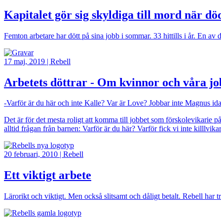
Kapitalet gör sig skyldiga till mord när d
Femton arbetare har dött på sina jobb i sommar. 33 hittills i år. En av
Bild
17 maj, 2019
|
Rebell
Arbetets döttrar - Om kvinnor och våra j
-Varför är du här och inte Kalle? Var är Love? Jobbar inte Magnus id
Det är för det mesta roligt att komma till jobbet som förskolevika
alltid frågan från barnen: Varför är du här? Varför fick vi inte killlvikar
Bild
20 februari, 2010
|
Rebell
Ett viktigt arbete
Lärorikt och viktigt. Men också slitsamt och dåligt betalt. Rebell har
Bild