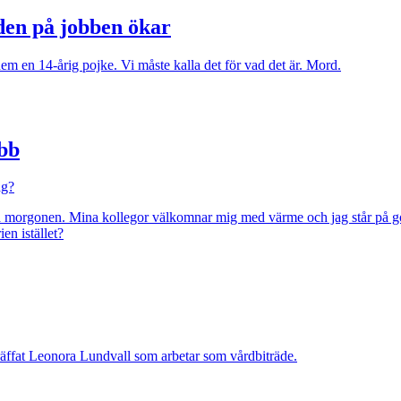
öden på jobben ökar
 dem en 14-årig pojke. Vi måste kalla det för vad det är. Mord.
obb
ag?
rie på morgonen. Mina kollegor välkomnar mig med värme och jag står p
ien istället?
 träffat Leonora Lundvall som arbetar som vårdbiträde.