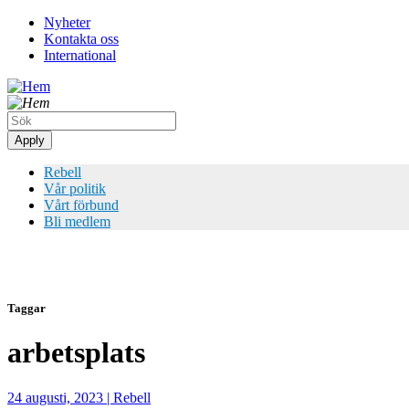
Hoppa
Nyheter
till
Kontakta oss
Top
huvudinnehåll
International
meny
Rebell
Vår politik
Vårt förbund
Bli medlem
Taggar
arbetsplats
24 augusti, 2023
|
Rebell