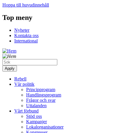
Hoppa till huvudinnehåll
Top meny
Nyheter
Kontakta oss
International
Rebell
Vår politik
Principprogram
Handlingsprogram
Frågor och svar
Uttalanden
Vårt förbund
Stöd oss
Kampanjer
Lokalorganisationer
Kongresser