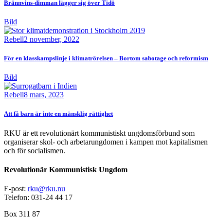
Brännvins-dimman lägger sig över Tidö
Bild
Rebell
2 november, 2022
För en klasskampslinje i klimatrörelsen – Bortom sabotage och reformism
Bild
Rebell
8 mars, 2023
Att få barn är inte en mänsklig rättighet
RKU är ett revolutionärt kommunistiskt ungdomsförbund som
organiserar skol- och arbetarungdomen i kampen mot kapitalismen
och för socialismen.
Revolutionär Kommunistisk Ungdom
E-post:
rku@rku.nu
Telefon: 031-24 44 17
Box 311 87