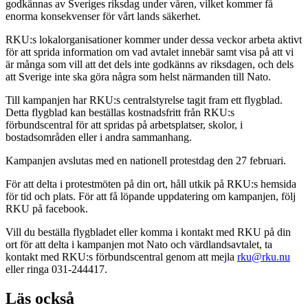
godkännas av Sveriges riksdag under våren, vilket kommer få
enorma konsekvenser för vårt lands säkerhet.
RKU:s lokalorganisationer kommer under dessa veckor arbeta aktivt
för att sprida information om vad avtalet innebär samt visa på att vi
är många som vill att det dels inte godkänns av riksdagen, och dels
att Sverige inte ska göra några som helst närmanden till Nato.
Till kampanjen har RKU:s centralstyrelse tagit fram ett flygblad.
Detta flygblad kan beställas kostnadsfritt från RKU:s
förbundscentral för att spridas på arbetsplatser, skolor, i
bostadsområden eller i andra sammanhang.
Kampanjen avslutas med en nationell protestdag den 27 februari.
För att delta i protestmöten på din ort, håll utkik på RKU:s hemsida
för tid och plats. För att få löpande uppdatering om kampanjen, följ
RKU på facebook.
Vill du beställa flygbladet eller komma i kontakt med RKU på din
ort för att delta i kampanjen mot Nato och värdlandsavtalet, ta
kontakt med RKU:s förbundscentral genom att mejla
rku@rku.nu
eller ringa 031-244417.
Läs också