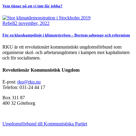
Vem tjänar på att vi inte får jobba?
Bild
Rebell
2 november, 2022
För en klasskampslinje i klimatrörelsen – Bortom sabotage och reformism
RKU är ett revolutionärt kommunistiskt ungdomsförbund som
organiserar skol- och arbetarungdomen i kampen mot kapitalismen
och för socialismen.
Revolutionär Kommunistisk Ungdom
E-post:
rku@rku.nu
Telefon: 031-24 44 17
Box 311 87
400 32 Göteborg
Ungdomsförbund till Kommunistiska Partiet