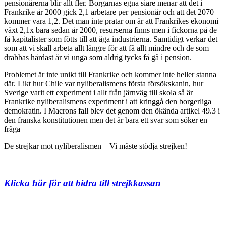
pensionärerna blir allt fler. Borgarnas egna siare menar att det i
Frankrike år 2000 gick 2,1 arbetare per pensionär och att det 2070
kommer vara 1,2. Det man inte pratar om är att Frankrikes ekonomi
växt 2,1x bara sedan år 2000, resurserna finns men i fickorna på de
få kapitalister som fötts till att äga industrierna. Samtidigt verkar det
som att vi skall arbeta allt längre för att få allt mindre och de som
drabbas hårdast är vi unga som aldrig tycks få gå i pension.
Problemet är inte unikt till Frankrike och kommer inte heller stanna
där. Likt hur Chile var nyliberalismens första försökskanin, hur
Sverige varit ett experiment i allt från järnväg till skola så är
Frankrike nyliberalismens experiment i att kringgå den borgerliga
demokratin. I Macrons fall blev det genom den ökända artikel 49.3 i
den franska konstitutionen men det är bara ett svar som söker en
fråga
De strejkar mot nyliberalismen—Vi måste stödja strejken!
Klicka här för att bidra till strejkkassan