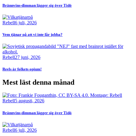
Brännvins-dimman lägger sig över Tidö
Bild
Rebell
6 juli, 2026
Vem tjänar på att vi inte får jobba?
Bild
Rebell
27 juni, 2026
Reels är folkets opium!
Mest läst denna månad
Bild
Rebell
5 augusti, 2026
Brännvins-dimman lägger sig över Tidö
Bild
Rebell
6 juli, 2026