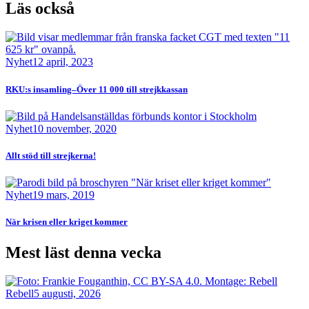
Läs också
Bild
Nyhet
12 april, 2023
RKU:s insamling–Över 11 000 till strejkkassan
Bild
Nyhet
10 november, 2020
Allt stöd till strejkerna!
Bild
Nyhet
19 mars, 2019
När krisen eller kriget kommer
Mest läst denna vecka
Bild
Rebell
5 augusti, 2026