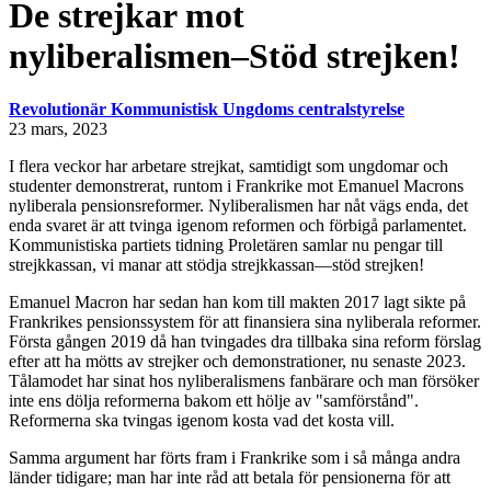
De strejkar mot
nyliberalismen⁠–Stöd strejken!
Revolutionär Kommunistisk Ungdoms centralstyrelse
23 mars, 2023
I flera veckor har arbetare strejkat, samtidigt som ungdomar och
studenter demonstrerat, runtom i Frankrike mot Emanuel Macrons
nyliberala pensionsreformer. Nyliberalismen har nåt vägs enda, det
enda svaret är att tvinga igenom reformen och förbigå parlamentet.
Kommunistiska partiets tidning Proletären samlar nu pengar till
strejkkassan, vi manar att stödja strejkkassan⁠—stöd strejken!
Emanuel Macron har sedan han kom till makten 2017 lagt sikte på
Frankrikes pensionssystem för att finansiera sina nyliberala reformer.
Första gången 2019 då han tvingades dra tillbaka sina reform förslag
efter att ha mötts av strejker och demonstrationer, nu senaste 2023.
Tålamodet har sinat hos nyliberalismens fanbärare och man försöker
inte ens dölja reformerna bakom ett hölje av "samförstånd".
Reformerna ska tvingas igenom kosta vad det kosta vill.
Samma argument har förts fram i Frankrike som i så många andra
länder tidigare; man har inte råd att betala för pensionerna för att