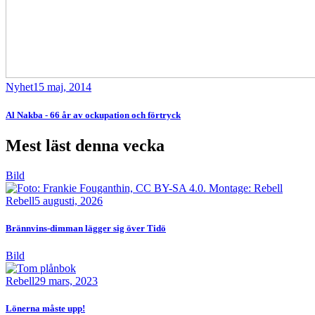
Nyhet
15 maj, 2014
Al Nakba - 66 år av ockupation och förtryck
Mest läst denna vecka
Bild
Rebell
5 augusti, 2026
Brännvins-dimman lägger sig över Tidö
Bild
Rebell
29 mars, 2023
Lönerna måste upp!