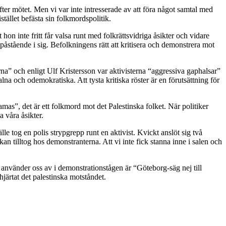
fter mötet. Men vi var inte intresserade av att föra något samtal med
stället befästa sin folkmordspolitik.
 hon inte fritt får valsa runt med folkrättsvidriga åsikter och vidare
 påstående i sig. Befolkningens rätt att kritisera och demonstrera mot
a” och enligt Ulf Kristersson var aktivisterna “aggressiva gaphalsar”
lna och odemokratiska. Att tysta kritiska röster är en förutsättning för
hamas”, det är ett folkmord mot det Palestinska folket. När politiker
a våra åsikter.
lle tog en polis strypgrepp runt en aktivist. Kvickt anslöt sig två
 tilltog hos demonstranterna. Att vi inte fick stanna inne i salen och
använder oss av i demonstrationstågen är “Göteborg-säg nej till
hjärtat det palestinska motståndet.