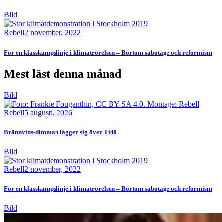
Bild
Rebell
2 november, 2022
För en klasskampslinje i klimatrörelsen – Bortom sabotage och reformism
Mest läst denna månad
Bild
Rebell
5 augusti, 2026
Brännvins-dimman lägger sig över Tidö
Bild
Rebell
2 november, 2022
För en klasskampslinje i klimatrörelsen – Bortom sabotage och reformism
Bild