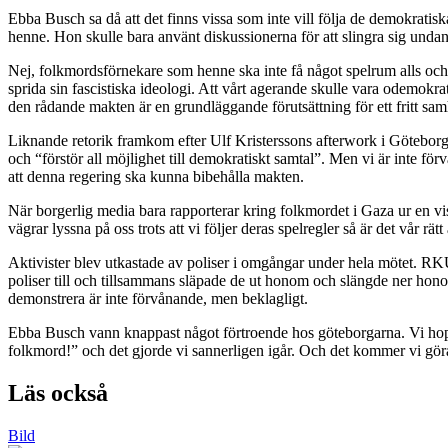
Ebba Busch sa då att det finns vissa som inte vill följa de demokratisk
henne. Hon skulle bara använt diskussionerna för att slingra sig undan at
Nej, folkmordsförnekare som henne ska inte få något spelrum alls och det 
sprida sin fascistiska ideologi. Att vårt agerande skulle vara odemokrat
den rådande makten är en grundläggande förutsättning för ett fritt sam
Liknande retorik framkom efter Ulf Kristerssons afterwork i Göteborg
och “förstör all möjlighet till demokratiskt samtal”. Men vi är inte fö
att denna regering ska kunna bibehålla makten.
När borgerlig media bara rapporterar kring folkmordet i Gaza ur en viss 
vägrar lyssna på oss trots att vi följer deras spelregler så är det vår rä
Aktivister blev utkastade av poliser i omgångar under hela mötet. RKU:are
poliser till och tillsammans släpade de ut honom och slängde ner hono
demonstrera är inte förvånande, men beklagligt.
Ebba Busch vann knappast något förtroende hos göteborgarna. Vi hoppa
folkmord!” och det gjorde vi sannerligen igår. Och det kommer vi göra v
Läs också
Bild