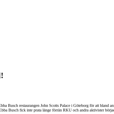
d!
r Ebba Busch restaurangen John Scotts Palace i Göteborg för att bland a
 Ebba Busch fick inte prata länge förrän RKU och andra aktivister börja