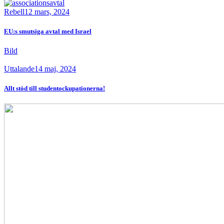
Rebell
12 mars, 2024
EU:s smutsiga avtal med Israel
Bild
Uttalande
14 maj, 2024
Allt stöd till studentockupationerna!