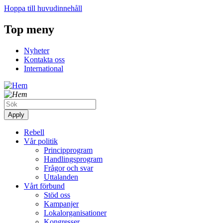
Hoppa till huvudinnehåll
Top meny
Nyheter
Kontakta oss
International
Rebell
Vår politik
Principprogram
Handlingsprogram
Frågor och svar
Uttalanden
Vårt förbund
Stöd oss
Kampanjer
Lokalorganisationer
Kongresser