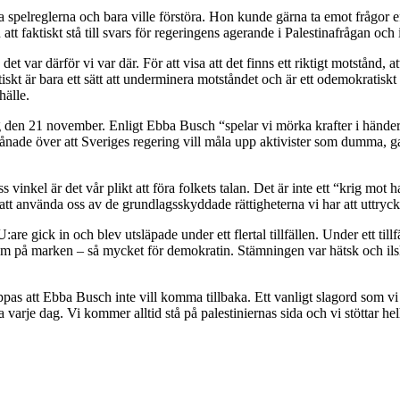
a spelreglerna och bara ville förstöra. Hon kunde gärna ta emot frågor e
t faktiskt stå till svars för regeringens agerande i Palestinafrågan och i
var därför vi var där. För att visa att det finns ett riktigt motstånd, att
iskt är bara ett sätt att underminera motståndet och är ett odemokratiskt
hälle.
 den 21 november. Enligt Ebba Busch “spelar vi mörka krafter i händern
rvånade över att Sveriges regering vill måla upp aktivister som dumma, ga
vinkel är det vår plikt att föra folkets talan. Det är inte ett “krig mot 
tt att använda oss av de grundlagsskyddade rättigheterna vi har att uttryck
 gick in och blev utsläpade under ett flertal tillfällen. Under ett tillfä
m på marken – så mycket för demokratin. Stämningen var hätsk och ilskan
s att Ebba Busch inte vill komma tillbaka. Ett vanligt slagord som vi 
arje dag. Vi kommer alltid stå på palestiniernas sida och vi stöttar hel