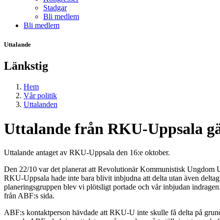
Stadgar
Bli medlem
Bli medlem
Uttalande
Länkstig
Hem
Vår politik
Uttalanden
Uttalande från RKU-Uppsala g
Uttalande antaget av RKU-Uppsala den 16:e oktober.
Den 22/10 var det planerat att Revolutionär Kommunistisk Ungdom Upp
RKU-Uppsala hade inte bara blivit inbjudna att delta utan även delt
planeringsgruppen blev vi plötsligt portade och vår inbjudan indragen
från ABF:s sida.
ABF:s kontaktperson hävdade att RKU-U inte skulle få delta på grund 