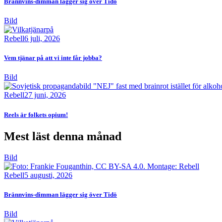
Brännvins-dimman lägger sig över Tidö
Bild
Rebell
6 juli, 2026
Vem tjänar på att vi inte får jobba?
Bild
Rebell
27 juni, 2026
Reels är folkets opium!
Mest läst denna månad
Bild
Rebell
5 augusti, 2026
Brännvins-dimman lägger sig över Tidö
Bild