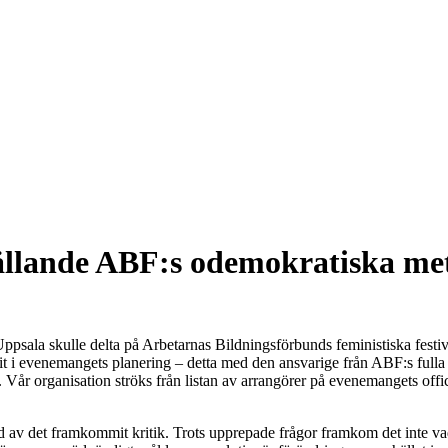
ällande ABF:s odemokratiska me
sala skulle delta på Arbetarnas Bildningsförbunds feministiska festi
agit i evenemangets planering – detta med den ansvarige från ABF:s ful
. Vår organisation ströks från listan av arrangörer på evenemangets off
av det framkommit kritik. Trots upprepade frågor framkom det inte vad 