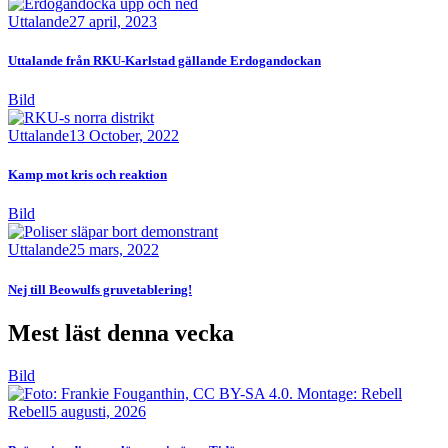
Uttalande
27 april, 2023
Uttalande från RKU-Karlstad gällande Erdogandockan
Bild
Uttalande
13 October, 2022
Kamp mot kris och reaktion
Bild
Uttalande
25 mars, 2022
Nej till Beowulfs gruvetablering!
Mest läst denna vecka
Bild
Rebell
5 augusti, 2026