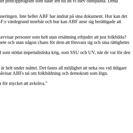
t principprogram som hade lett till att vi blev oinbjudna. Detta
aneringen. Inte heller ABF har ändrat på sina dokument. Hur kan det
F:s värdegrund innebär och hur kan ABF anse sig berättigade att
vvisar personer som helt utan ersättning erbjuder att just folkbilda?
ete och utan någon chans för dem att försvara sig och sina rättigheter.
nd som stöttat imperialistiska krig, som SSU och UV, när de var för den
r helt under måttet. Det fanns all möjlighet att neka oss vid tidigare
 det påvisar ABFs tal om folkbildning och demokrati som lögn.
a för mycket att avkräva."