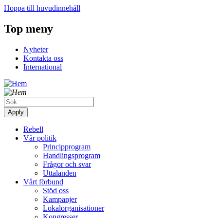
Hoppa till huvudinnehåll
Top meny
Nyheter
Kontakta oss
International
Rebell
Vår politik
Principprogram
Handlingsprogram
Frågor och svar
Uttalanden
Vårt förbund
Stöd oss
Kampanjer
Lokalorganisationer
Kongresser