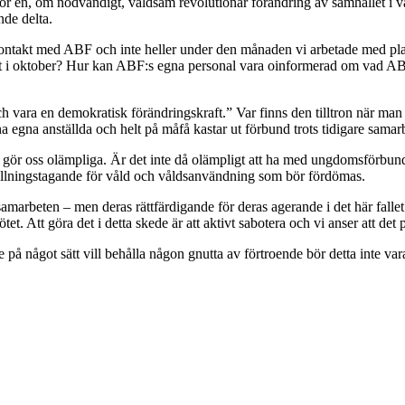
r en, om nödvändigt, våldsam revolutionär förändring av samhället i vår
de delta.
 kontakt med ABF och inte heller under den månaden vi arbetade med pl
et i oktober? Hur kan ABF:s egna personal vara oinformerad om vad AB
 vara en demokratisk förändringskraft.” Var finns den tilltron när man a
 egna anställda och helt på måfå kastar ut förbund trots tidigare samarb
tta gör oss olämpliga. Är det inte då olämpligt att ha med ungdomsförbu
tällningstagande för våld och våldsanvändning som bör fördömas.
marbeten – men deras rättfärdigande för deras agerande i det här fallet ä
smötet. Att göra det i detta skede är att aktivt sabotera och vi anser att
 på något sätt vill behålla någon gnutta av förtroende bör detta inte var