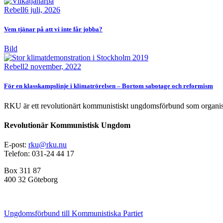
Rebell
6 juli, 2026
Vem tjänar på att vi inte får jobba?
Bild
Rebell
2 november, 2022
För en klasskampslinje i klimatrörelsen – Bortom sabotage och reformism
RKU är ett revolutionärt kommunistiskt ungdomsförbund som organise
Revolutionär Kommunistisk Ungdom
E-post:
rku@rku.nu
Telefon: 031-24 44 17
Box 311 87
400 32 Göteborg
Ungdomsförbund till Kommunistiska Partiet