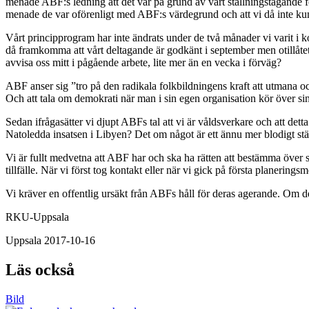
menade ABF:s ledning att det var på grund av vårt ställningstagande fö
menade de var oförenligt med ABF:s värdegrund och att vi då inte kun
Vårt principprogram har inte ändrats under de två månader vi varit i
då framkomma att vårt deltagande är godkänt i september men otillåt
avvisa oss mitt i pågående arbete, lite mer än en vecka i förväg?
ABF anser sig ”tro på den radikala folkbildningens kraft att utmana och
Och att tala om demokrati när man i sin egen organisation kör över sina
Sedan ifrågasätter vi djupt ABFs tal att vi är våldsverkare och att de
Natoledda insatsen i Libyen? Det om något är ett ännu mer blodigt s
Vi är fullt medvetna att ABF har och ska ha rätten att bestämma över sa
tillfälle. När vi först tog kontakt eller när vi gick på första planering
Vi kräver en offentlig ursäkt från ABFs håll för deras agerande. Om de
RKU-Uppsala
Uppsala 2017-10-16
Läs också
Bild