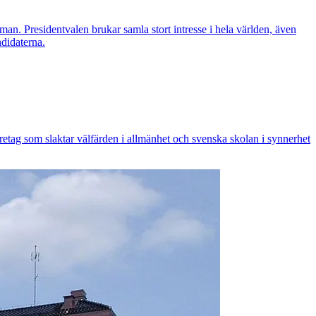
man. Presidentvalen brukar samla stort intresse i hela världen, även
ndidaterna.
öretag som slaktar välfärden i allmänhet och svenska skolan i synnerhet