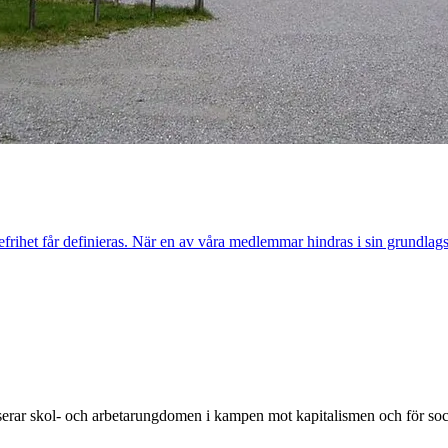
rihet får definieras. När en av våra medlemmar hindras i sin grundlagssk
rar skol- och arbetarungdomen i kampen mot kapitalismen och för soc