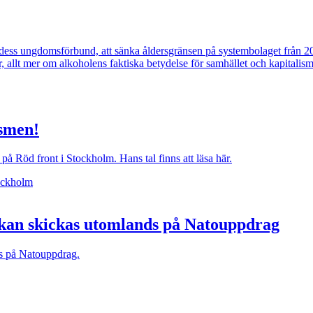
v dess ungdomsförbund, att sänka åldersgränsen på systembolaget från 2
, allt mer om alkoholens faktiska betydelse för samhället och kapitalis
ismen!
Röd front i Stockholm. Hans tal finns att läsa här.
 kan skickas utomlands på Natouppdrag
ds på Natouppdrag.