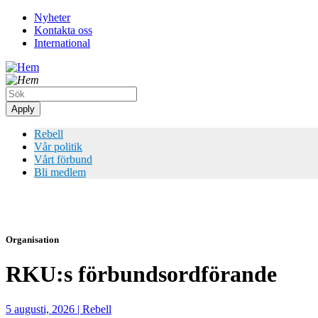
Hoppa
Nyheter
till
Kontakta oss
Top
huvudinnehåll
International
meny
Rebell
Vår politik
Vårt förbund
Bli medlem
Organisation
RKU:s förbundsordförande
5 augusti, 2026
|
Rebell