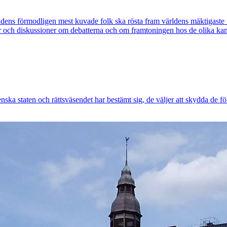
ärldens förmodligen mest kuvade folk ska rösta fram världens mäktigaste 
ser och diskussioner om debatterna och om framtoningen hos de olika ka
enska staten och rättsväsendet har bestämt sig, de väljer att skydda de f