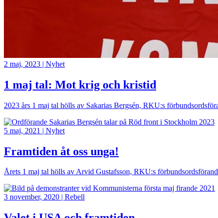
2 maj, 2023
|
Nyhet
1 maj tal: Mot krig och kristid
2023 års 1 maj tal hölls av Sakarias Bergsén, RKU:s förbundsordsföra
Bild
5 maj, 2021
|
Nyhet
Framtiden åt oss unga!
Årets 1 maj tal hölls av Arvid Gustafsson, RKU:s förbundsordsföran
Bild
3 november, 2020
|
Rebell
Valet i USA och framtiden