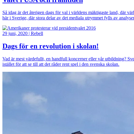
Så idag är det återigen dags för val i världens mäktigaste land, där v
här i Sverige, där stora delar av det mediala utrymmet fylls av analy
Bild
29 juni, 2020
|
Rebell
Dags för en revolution i skolan!
Vad är mest värdefullt, en handfull koncerner eller vår utbildning? Sv
istället för att se till att det råder rent spel i den svenska skolan.
Bild