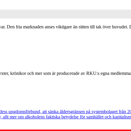
r. Den fria marknaden anses viktigare än rätten till tak över huvudet. D
a texter, krönikor och mer som är producerade av RKU:s egna medlemma
v dess ungdomsförbund, att sänka åldersgränsen på systembolaget från 2
, allt mer om alkoholens faktiska betydelse för samhället och kapitalis