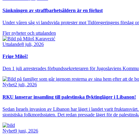
Sänkningen av straffbarhetsåldern är en förlust
Under våren såg vi landsvida protester mot Tidöregeringens förslag om at
Fler nyheter och uttalanden
Bild
Uttalande
8 juli, 2026
Frige Miloš!
Den 1 juli arresterades förbundssekreteraren för Jugoslaviens Kom
Bild
Nyhet
2 juli, 2026
RKU lanserar insamling till palestinska flyktingläger i Libanon!
Sedan Israels invasion av Libanon har läget i landet varit fruktansvär
sionistiska folkmordsstaten. Det redan pressade läget för de palestinsk
Bild
Nyhet
9 juni, 2026