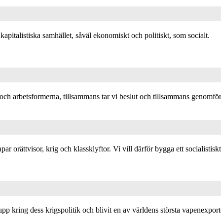
kapitalistiska samhället, såväl ekonomiskt och politiskt, som socialt.
 arbetsformerna, tillsammans tar vi beslut och tillsammans genomför vi
ar orättvisor, krig och klassklyftor. Vi vill därför bygga ett socialistisk
 upp kring dess krigspolitik och blivit en av världens största vapenexport