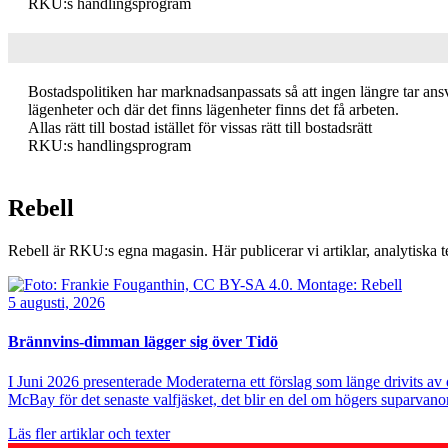
RKU:s handlingsprogram
Bostadspolitiken har marknadsanpassats så att ingen längre tar ansva
lägenheter och där det finns lägenheter finns det få arbeten.
Allas rätt till bostad istället för vissas rätt till bostadsrätt
RKU:s handlingsprogram
Rebell
Rebell är RKU:s egna magasin. Här publicerar vi artiklar, analytisk
Bild
5 augusti, 2026
Brännvins-dimman lägger sig över Tidö
I Juni 2026 presenterade Moderaterna ett förslag som länge drivits a
McBay för det senaste valfjäsket, det blir en del om högers suparvanor
Läs fler artiklar och texter