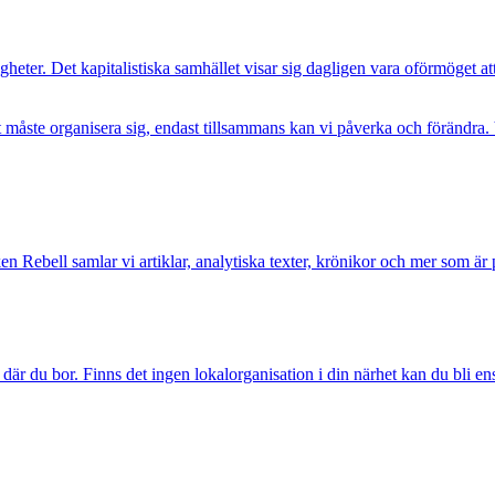
heter. Det kapitalistiska samhället visar sig dagligen vara oförmöget at
t måste organisera sig, endast tillsammans kan vi påverka och förändra
n Rebell samlar vi artiklar, analytiska texter, krönikor och mer som
där du bor. Finns det ingen lokalorganisation i din närhet kan du bli e