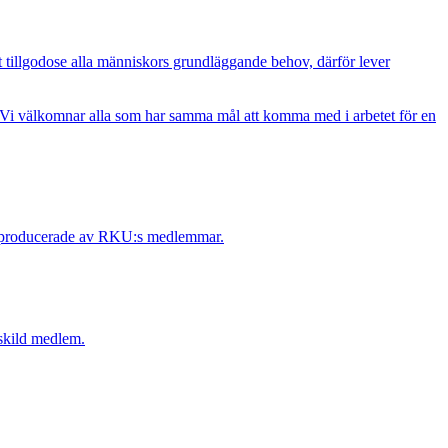
t tillgodose alla människors grundläggande behov, därför lever
. Vi välkomnar alla som har samma mål att komma med i arbetet för en
 är producerade av RKU:s medlemmar.
nskild medlem.