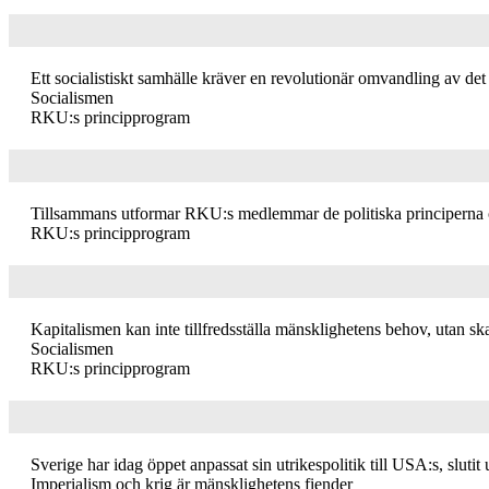
Ett socialistiskt samhälle kräver en revolutionär omvandling av det 
Socialismen
RKU:s principprogram
Tillsammans utformar RKU:s medlemmar de politiska principerna och
RKU:s principprogram
Kapitalismen kan inte tillfredsställa mänsklighetens behov, utan skap
Socialismen
RKU:s principprogram
Sverige har idag öppet anpassat sin utrikespolitik till USA:s, slutit
Imperialism och krig är mänsklighetens fiender