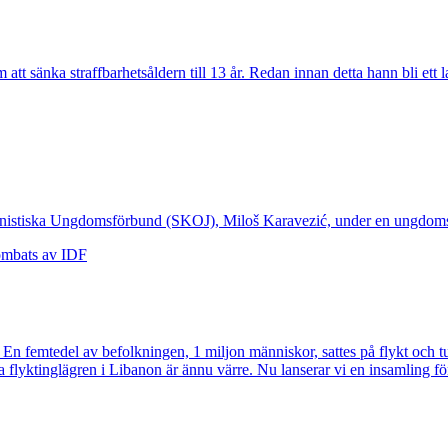
t sänka straffbarhetsåldern till 13 år. Redan innan detta hann bli ett la
munistiska Ungdomsförbund (SKOJ), Miloš Karavezić, under en ungdoms
t. En femtedel av befolkningen, 1 miljon människor, sattes på flykt och
a flyktinglägren i Libanon är ännu värre. Nu lanserar vi en insamling för