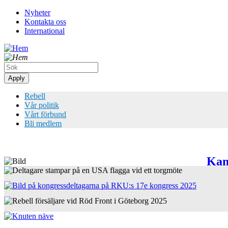
Hoppa
Nyheter
till
Kontakta oss
Top
huvudinnehåll
International
meny
Rebell
Vår politik
Vårt förbund
Bli medlem
Kamp
Bild
Bild