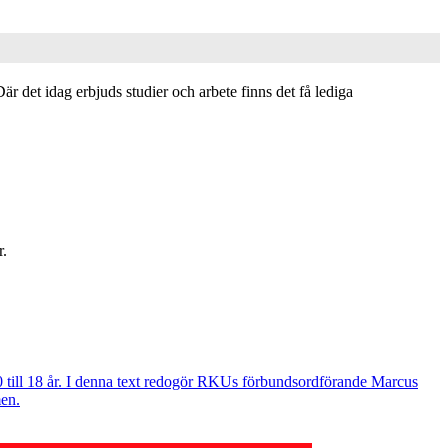
är det idag erbjuds studier och arbete finns det få lediga
r.
0 till 18 år. I denna text redogör RKUs förbundsordförande Marcus
men.