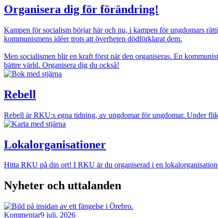
Organisera dig för förändring!
Kampen för socialism börjar här och nu, i kampen för ungdomars rättig
kommunismens idéer trots att överheten dödförklarat dem.
Men socialismen blir en kraft först när den organiseras. En kommunis
bättre värld. Organisera dig du också!
Bild
Rebell
Rebell är RKU:s egna tidning, av ungdomar för ungdomar. Under flike
Bild
Lokalorganisationer
Hitta RKU på din ort! I RKU är du organiserad i en lokalorganisation 
Nyheter och uttalanden
Bild
Kommentar
9 juli, 2026