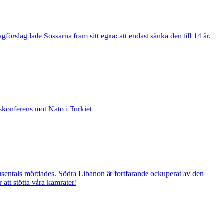
gförslag lade Sossarna fram sitt egna: att endast sänka den till 14 år.
konferens mot Nato i Turkiet.
 tusentals mördades. Södra Libanon är fortfarande ockuperat av den
 att stötta våra kamrater!