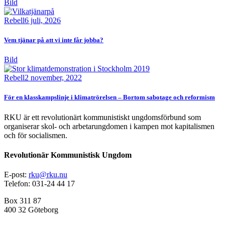
Bild
Rebell
6 juli, 2026
Vem tjänar på att vi inte får jobba?
Bild
Rebell
2 november, 2022
För en klasskampslinje i klimatrörelsen – Bortom sabotage och reformism
RKU är ett revolutionärt kommunistiskt ungdomsförbund som
organiserar skol- och arbetarungdomen i kampen mot kapitalismen
och för socialismen.
Revolutionär Kommunistisk Ungdom
E-post:
rku@rku.nu
Telefon: 031-24 44 17
Box 311 87
400 32 Göteborg