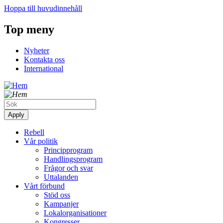
Hoppa till huvudinnehåll
Top meny
Nyheter
Kontakta oss
International
Rebell
Vår politik
Principprogram
Handlingsprogram
Frågor och svar
Uttalanden
Vårt förbund
Stöd oss
Kampanjer
Lokalorganisationer
Kongresser