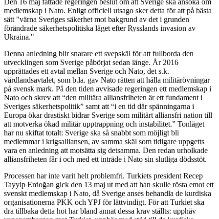
Den 16 maj fattade regeringen beslut om att Sverige ska ansöka om
medlemskap i Nato. Enligt officiell utsago sker detta för att på bästa
sätt "värna Sveriges säkerhet mot bakgrund av det i grunden
förändrade säkerhetspolitiska läget efter Rysslands invasion av
Ukraina."
Denna anledning blir snarare ett svepskäl för att fullborda den
utvecklingen som Sverige påbörjat sedan länge. År 2016
upprättades ett avtal mellan Sverige och Nato, det s.k.
värdlandsavtalet, som b.la. gav Nato rätten att hålla militärövningar
på svensk mark. På den tiden avvisade regeringen ett medlemskap i
Nato och skrev att “den militära alliansfriheten är ett fundament i
Sveriges säkerhetspolitik” samt att “i en tid där spänningarna i
Europa ökar drastiskt bidrar Sverige som militärt alliansfri nation till
att motverka ökad militär upptrappning och instabilitet.” Tonläget
har nu skiftat totalt: Sverige ska så snabbt som möjligt bli
medlemmar i krigsalliansen, av samma skäl som tidigare uppgetts
vara en anledning att motsätta sig detsamma. Den redan urholkade
alliansfriheten får i och med ett inträde i Nato sin slutliga dödsstöt.
Processen har inte varit helt problemfri. Turkiets president Recep
Tayyip Erdoğan gick den 13 maj ut med att han skulle rösta emot ett
svenskt medlemskap i Nato, då Sverige anses behandla de kurdiska
organisationerna PKK och YPJ för lättvindigt. För att Turkiet ska
dra tillbaka detta hot har bland annat dessa krav ställts: upphäv