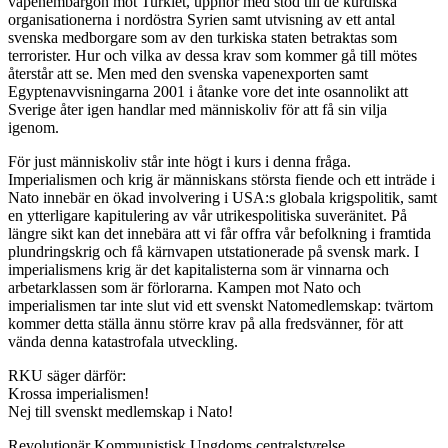
vapenembargon mot Turkiet, upphör med stöd till de kurdiska
organisationerna i nordöstra Syrien samt utvisning av ett antal
svenska medborgare som av den turkiska staten betraktas som
terrorister. Hur och vilka av dessa krav som kommer gå till mötes
återstår att se. Men med den svenska vapenexporten samt
Egyptenavvisningarna 2001 i åtanke vore det inte osannolikt att
Sverige åter igen handlar med människoliv för att få sin vilja
igenom.
För just människoliv står inte högt i kurs i denna fråga.
Imperialismen och krig är människans största fiende och ett inträde i
Nato innebär en ökad involvering i USA:s globala krigspolitik, samt
en ytterligare kapitulering av vår utrikespolitiska suveränitet. På
längre sikt kan det innebära att vi får offra vår befolkning i framtida
plundringskrig och få kärnvapen utstationerade på svensk mark. I
imperialismens krig är det kapitalisterna som är vinnarna och
arbetarklassen som är förlorarna. Kampen mot Nato och
imperialismen tar inte slut vid ett svenskt Natomedlemskap: tvärtom
kommer detta ställa ännu större krav på alla fredsvänner, för att
vända denna katastrofala utveckling.
RKU säger därför:
Krossa imperialismen!
Nej till svenskt medlemskap i Nato!
Revolutionär Kommunistisk Ungdoms centralstyrelse