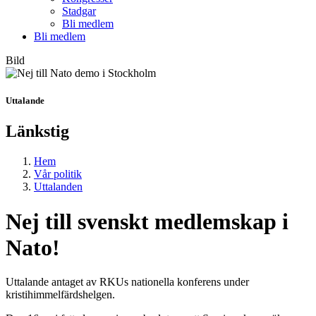
Stadgar
Bli medlem
Bli medlem
Bild
Uttalande
Länkstig
Hem
Vår politik
Uttalanden
Nej till svenskt medlemskap i
Nato!
Uttalande antaget av RKUs nationella konferens under
kristihimmelfärdshelgen.