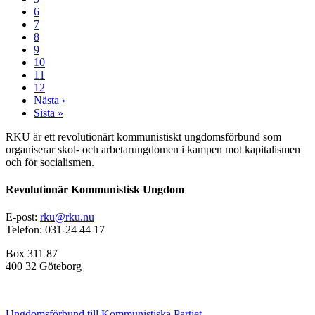
Page
6
Page
7
Page
8
Page
9
Page
10
Page
11
Page
12
Nästa
Nästa ›
sida
Sista
Sista »
sidan
RKU är ett revolutionärt kommunistiskt ungdomsförbund som
organiserar skol- och arbetarungdomen i kampen mot kapitalismen
och för socialismen.
Revolutionär Kommunistisk Ungdom
E-post:
rku@rku.nu
Telefon: 031-24 44 17
Box 311 87
400 32 Göteborg
Ungdomsförbund till Kommunistiska Partiet