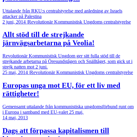
Uttalande från RKU:s centralstyrelse med anledning av Israels
attacker på Palestina
2 juni, 2014
|
Revolutionär Kommunistisk Ungdoms centralstyrelse
Allt stöd till de strejkande
järnvägsarbetarna på Veolia!
Revolutionär Kommunistisk Ungdom ger sitt fulla stöd till de
strejkande arbetarna på Öresundstågen och Snälltåget, som gick ut i
strejk natten mot 2 juni.
25 maj, 2014
|
Revolutionär Kommunistisk Ungdoms centralstyrelse
Europas unga mot EU, för ett liv med
rättigheter!
Gemensamt uttalande från kommunistiska ungdomsförbund runt om
i Europa i samband med EU-valet 25 maj.
14 maj, 2013
Dags att förpassa kapitalismen till