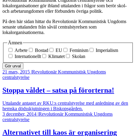
Revolutionär Kommunistisk Ungdoms centralstyrelse och
lokalorganisationer gör ibland uttalanden i frågor som berör skol-
och arbetarungdomen eller förbundets övriga politik.
På den här sidan hittar du Revolutionär Kommunistisk Ungdoms
senaste uttalanden från såväl centralstyrelsen som
lokalorganisationerna.
Ämnen
Arbete
Bostad
EU
Feminism
Imperialism
Internationellt
Klimatet
Skolan
21 mars, 2015
|
Revolutionär Kommunistisk Ungdoms
centralstyrelse
Stoppa våldet – satsa på förorterna!
Uttalande antaget av RKU:s centralstyrelse med anledning av den
hemska dödsskjutningen i Biskopsgården.
3 december, 2014
|
Revolutionär Kommunistisk Ungdoms
centralstyrelse
Alternativet till kaos är organisering