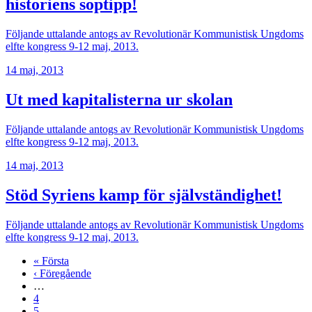
historiens soptipp!
Följande uttalande antogs av Revolutionär Kommunistisk Ungdoms
elfte kongress 9-12 maj, 2013.
14 maj, 2013
Ut med kapitalisterna ur skolan
Följande uttalande antogs av Revolutionär Kommunistisk Ungdoms
elfte kongress 9-12 maj, 2013.
14 maj, 2013
Stöd Syriens kamp för självständighet!
Följande uttalande antogs av Revolutionär Kommunistisk Ungdoms
elfte kongress 9-12 maj, 2013.
Första
« Första
sidan
Föregående
‹ Föregående
Paginering
sida
…
Page
4
Page
5