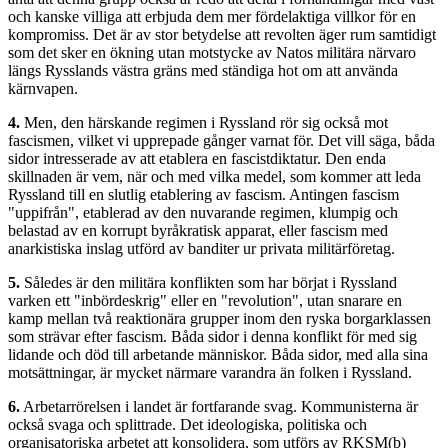
och kanske villiga att erbjuda dem mer fördelaktiga villkor för en
kompromiss. Det är av stor betydelse att revolten äger rum samtidigt
som det sker en ökning utan motstycke av Natos militära närvaro
längs Rysslands västra gräns med ständiga hot om att använda
kärnvapen.
4.
Men, den härskande regimen i Ryssland rör sig också mot
fascismen, vilket vi upprepade gånger varnat för. Det vill säga, båda
sidor intresserade av att etablera en fascistdiktatur. Den enda
skillnaden är vem, när och med vilka medel, som kommer att leda
Ryssland till en slutlig etablering av fascism. Antingen fascism
"uppifrån", etablerad av den nuvarande regimen, klumpig och
belastad av en korrupt byråkratisk apparat, eller fascism med
anarkistiska inslag utförd av banditer ur privata militärföretag.
5.
Således är den militära konflikten som har börjat i Ryssland
varken ett "inbördeskrig" eller en "revolution", utan snarare en
kamp mellan två reaktionära grupper inom den ryska borgarklassen
som strävar efter fascism. Båda sidor i denna konflikt för med sig
lidande och död till arbetande människor. Båda sidor, med alla sina
motsättningar, är mycket närmare varandra än folken i Ryssland.
6.
Arbetarrörelsen i landet är fortfarande svag. Kommunisterna är
också svaga och splittrade. Det ideologiska, politiska och
organisatoriska arbetet att konsolidera, som utförs av RKSM(b)