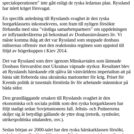
specialoperationen" inte gått enligt de ryska ledarnas plan. Ryssland
har inlett kriget försvagat.
En specifik anledning till Rysslands svaghet är den ryska
borgarklassens inkonsekvens, som fram till nyligen försökte
förhandla med sina "västliga samarbetspartners" om uppdelningen
av inflytandesfärerna på bekostnad av Donbassinvånares liv. Vi
måste komma ihåg att det var Ryssland som stoppade donbass
milisernas offensiv mot den reaktionära regimen som uppstod till
följd av högerkuppen i Kiev 2014.
Det var Ryssland som drev igenom Minskavtalen som lämnade
Donbass försvarslöst mot Ukrainas väpnade styrkor. Resultatet blev
att Rysslands härskande elit själva lät västvärldens imperialism att på
bästa sätt förbereda sina ukrainska marionetter för krig. Priset för
Kremls politik är tusentals förstörda liv för arbetande människor på
båda sidor.
Den grundläggande orsaken till Rysslands svaghet är den
ekonomiska och sociala politik som den ryska borgarklassen har
följt stadigt sedan Sovjetunionens fall. Jeltsin- och Putinerorna
skiljer sig åt betydligt gällande de yttre drag (retorik, symboler,
utrikespolitiska uttalanden, osv.).
Sedan början av 2000-talet har den ryska härskarklassen försökt,