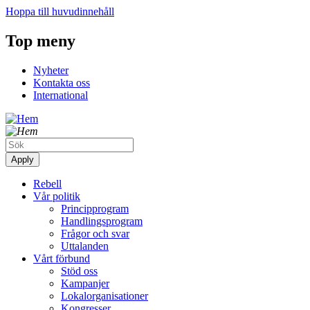
Hoppa till huvudinnehåll
Top meny
Nyheter
Kontakta oss
International
Rebell
Vår politik
Principprogram
Handlingsprogram
Frågor och svar
Uttalanden
Vårt förbund
Stöd oss
Kampanjer
Lokalorganisationer
Kongresser