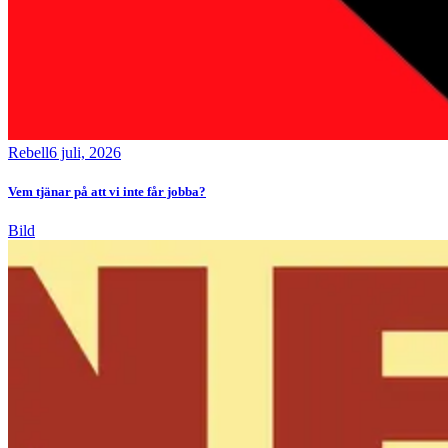
Rebell
6 juli, 2026
Vem tjänar på att vi inte får jobba?
Bild