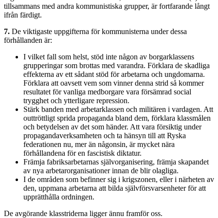
tillsammans med andra kommunistiska grupper, är fortfarande långt
ifrån färdigt.
7.
De viktigaste uppgifterna för kommunisterna under dessa
förhållanden är:
I vilket fall som helst, stöd inte någon av borgarklassens
grupperingar som brottas med varandra. Förklara de skadliga
effekterna av ett sådant stöd för arbetarna och ungdomarna.
Förklara att oavsett vem som vinner denna strid så kommer
resultatet för vanliga medborgare vara försämrad social
trygghet och ytterligare repression.
Stärk banden med arbetarklassen och militären i vardagen. Att
outtröttligt sprida propaganda bland dem, förklara klassmålen
och betydelsen av det som händer. Att vara försiktig under
propagandaverksamheten och ta hänsyn till att Ryska
federationen nu, mer än någonsin, är mycket nära
förhållandena för en fascistisk diktatur.
Främja fabriksarbetarnas självorganisering, främja skapandet
av nya arbetarorganisationer innan de blir olagliga.
I de områden som befinner sig i krigszonen, eller i närheten av
den, uppmana arbetarna att bilda självförsvarsenheter för att
upprätthålla ordningen.
De avgörande klasstriderna ligger ännu framför oss.