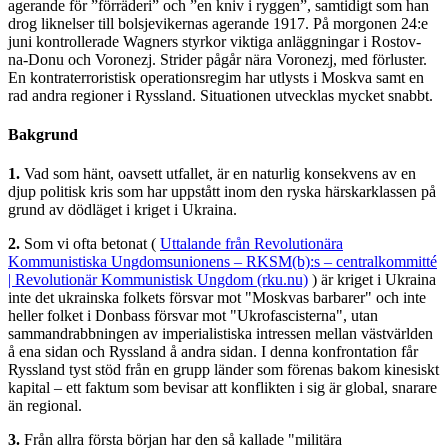
agerande för ”förräderi” och ”en kniv i ryggen”, samtidigt som han
drog liknelser till bolsjevikernas agerande 1917. På morgonen 24:e
juni kontrollerade Wagners styrkor viktiga anläggningar i Rostov-
na-Donu och Voronezj. Strider pågår nära Voronezj, med förluster.
En kontraterroristisk operationsregim har utlysts i Moskva samt en
rad andra regioner i Ryssland. Situationen utvecklas mycket snabbt.
Bakgrund
1.
Vad som hänt, oavsett utfallet, är en naturlig konsekvens av en
djup politisk kris som har uppstått inom den ryska härskarklassen på
grund av dödläget i kriget i Ukraina.
2.
Som vi ofta betonat (
Uttalande från Revolutionära
Kommunistiska Ungdomsunionens – RKSM(b):s – centralkommitté
| Revolutionär Kommunistisk Ungdom (rku.nu)
) är kriget i Ukraina
inte det ukrainska folkets försvar mot "Moskvas barbarer" och inte
heller folket i Donbass försvar mot "Ukrofascisterna", utan
sammandrabbningen av imperialistiska intressen mellan västvärlden
å ena sidan och Ryssland å andra sidan. I denna konfrontation får
Ryssland tyst stöd från en grupp länder som förenas bakom kinesiskt
kapital – ett faktum som bevisar att konflikten i sig är global, snarare
än regional.
3.
Från allra första början har den så kallade "militära