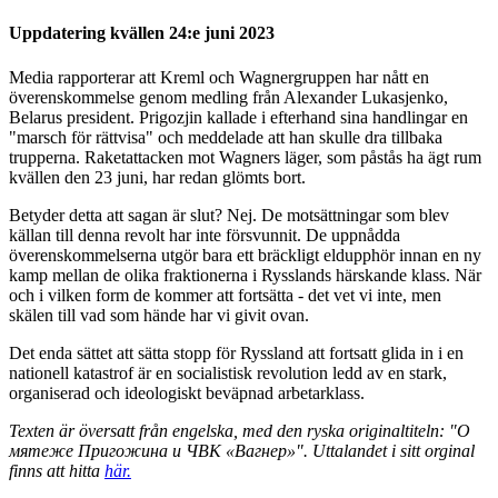
Uppdatering kvällen 24:e juni 2023
Media rapporterar att Kreml och Wagnergruppen har nått en
överenskommelse genom medling från Alexander Lukasjenko,
Belarus president. Prigozjin kallade i efterhand sina handlingar en
"marsch för rättvisa" och meddelade att han skulle dra tillbaka
trupperna. Raketattacken mot Wagners läger, som påstås ha ägt rum
kvällen den 23 juni, har redan glömts bort.
Betyder detta att sagan är slut? Nej. De motsättningar som blev
källan till denna revolt har inte försvunnit. De uppnådda
överenskommelserna utgör bara ett bräckligt eldupphör innan en ny
kamp mellan de olika fraktionerna i Rysslands härskande klass. När
och i vilken form de kommer att fortsätta - det vet vi inte, men
skälen till vad som hände har vi givit ovan.
Det enda sättet att sätta stopp för Ryssland att fortsatt glida in i en
nationell katastrof är en socialistisk revolution ledd av en stark,
organiserad och ideologiskt beväpnad arbetarklass.
Texten är översatt från engelska, med den ryska originaltiteln: "О
мятеже Пригожина и ЧВК «Вагнер»". Uttalandet i sitt orginal
finns att hitta
här.