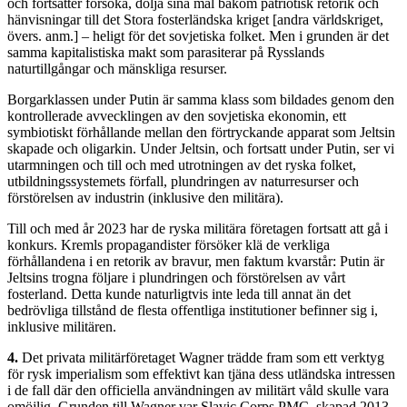
och fortsätter försöka, dölja sina mål bakom patriotisk retorik och
hänvisningar till det Stora fosterländska kriget [andra världskriget,
övers. anm.] – heligt för det sovjetiska folket. Men i grunden är det
samma kapitalistiska makt som parasiterar på Rysslands
naturtillgångar och mänskliga resurser.
Borgarklassen under Putin är samma klass som bildades genom den
kontrollerade avvecklingen av den sovjetiska ekonomin, ett
symbiotiskt förhållande mellan den förtryckande apparat som Jeltsin
skapade och oligarkin. Under Jeltsin, och fortsatt under Putin, ser vi
utarmningen och till och med utrotningen av det ryska folket,
utbildningssystemets förfall, plundringen av naturresurser och
förstörelsen av industrin (inklusive den militära).
Till och med år 2023 har de ryska militära företagen fortsatt att gå i
konkurs. Kremls propagandister försöker klä de verkliga
förhållandena i en retorik av bravur, men faktum kvarstår: Putin är
Jeltsins trogna följare i plundringen och förstörelsen av vårt
fosterland. Detta kunde naturligtvis inte leda till annat än det
bedrövliga tillstånd de flesta offentliga institutioner befinner sig i,
inklusive militären.
4.
Det privata militärföretaget Wagner trädde fram som ett verktyg
för rysk imperialism som effektivt kan tjäna dess utländska intressen
i de fall där den officiella användningen av militärt våld skulle vara
omöjlig. Grunden till Wagner var Slavic Corps PMC, skapad 2013