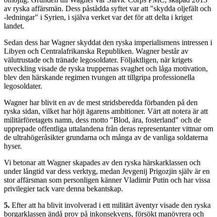
av ryska affärsmän. Dess påstådda syftet var att "skydda oljefält och
-ledningar" i Syrien, i själva verket var det för att delta i kriget
landet.
Sedan dess har Wagner skyddat den ryska imperialismens intressen i
Libyen och Centralafrikanska Republiken. Wagner består av
välutrustade och tränade legosoldater. Följaktligen, när krigets
utveckling visade de ryska truppernas svaghet och låga motivation,
blev den härskande regimen tvungen att tillgripa professionella
legosoldater.
Wagner har blivit en av de mest stridsberedda förbanden på den
ryska sidan, vilket har höjt ägarens ambitioner. Värt att notera är att
militärföretagets namn, dess motto "Blod, ära, fosterland" och de
upprepade offentliga uttalandena från deras representanter vittnar om
de ultrahögeråsikter grundarna och många av de vanliga soldaterna
hyser.
Vi betonar att Wagner skapades av den ryska härskarklassen och
under långtid var dess verktyg, medan Jevgenij Prigozjin själv är en
stor affärsman som personligen känner Vladimir Putin och har vissa
privilegier tack vare denna bekantskap.
5.
Efter att ha blivit involverad i ett militärt äventyr visade den ryska
borgarklassen ändå prov på inkonsekvens, försökt manövrera och