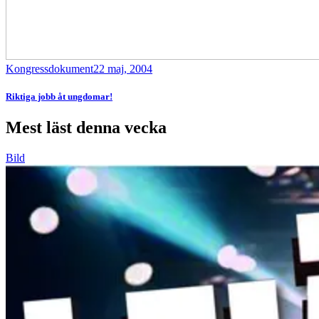
Kongressdokument
22 maj, 2004
Riktiga jobb åt ungdomar!
Mest läst denna vecka
Bild